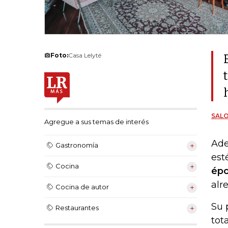
Foto:
Casa Lelyté
SAL
Agregue a sus temas de interés
Ade
Gastronomía
est
Cocina
ép
alr
Cocina de autor
Su 
Restaurantes
tot