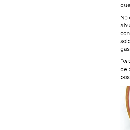
que
No 
ahu
con
sol
gas
Par
de 
pos