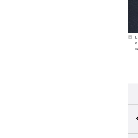
E
a
v