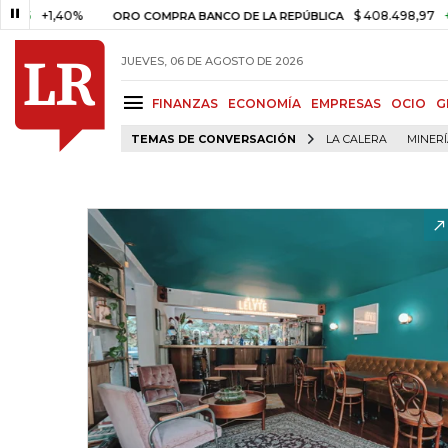
%
$ 408.498,97
+$ 8.753,81
ORO COMPRA BANCO DE LA REPÚBLICA
JUEVES, 06 DE AGOSTO DE 2026
FINANZAS
ECONOMÍA
EMPRESAS
OCIO
G
TEMAS DE CONVERSACIÓN
LA CALERA
MINER