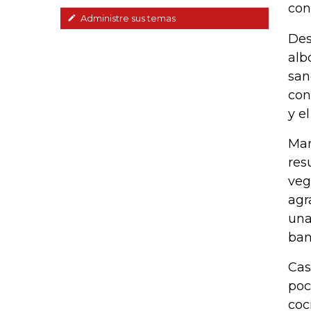
con
Administre sus temas
Des
alb
san
con
y e
Mar
res
veg
agr
una
ban
Cas
poc
coc