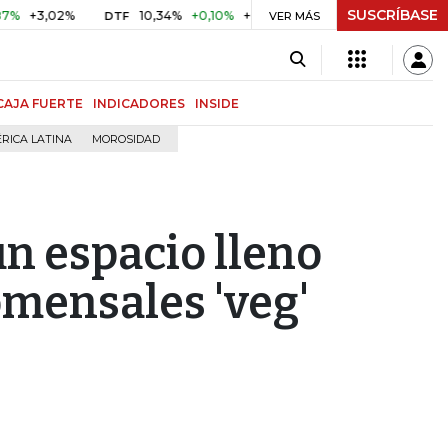
SUSCRÍBASE
10,34%
+0,10%
+0,98%
$ 416,86
+$ 0,05
+0,01%
DTF
UVR
VER MÁS
CAJA FUERTE
INDICADORES
INSIDE
RICA LATINA
MOROSIDAD
un espacio lleno
omensales 'veg'