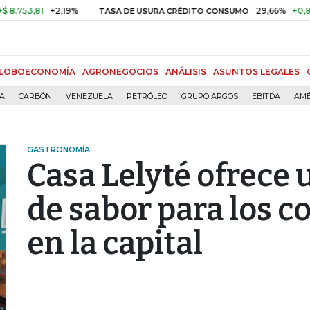
+2,19%
29,66%
+0,87%
+3,02%
TASA DE USURA CRÉDITO CONSUMO
LOBOECONOMÍA
AGRONEGOCIOS
ANÁLISIS
ASUNTOS LEGALES
ÍA
CARBÓN
VENEZUELA
PETRÓLEO
GRUPO ARGOS
EBITDA
AMÉ
GASTRONOMÍA
Casa Lelyté ofrece 
de sabor para los c
en la capital