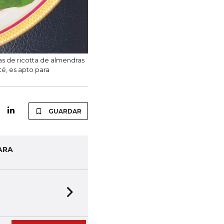
nas de ricotta de almendras
é, es apto para
GUARDAR
ARA
Next slide