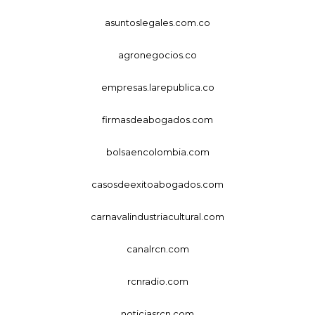
asuntoslegales.com.co
agronegocios.co
empresas.larepublica.co
firmasdeabogados.com
bolsaencolombia.com
casosdeexitoabogados.com
carnavalindustriacultural.com
canalrcn.com
rcnradio.com
noticiasrcn.com