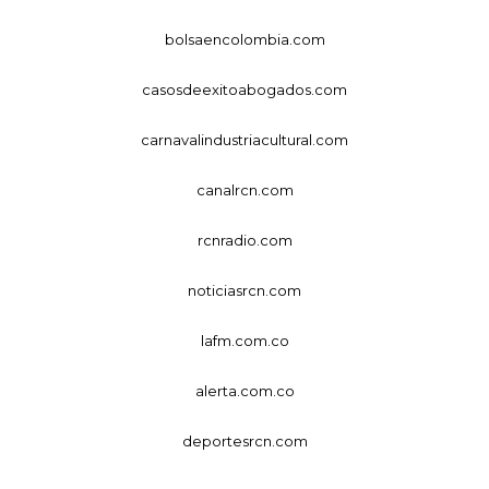
bolsaencolombia.com
casosdeexitoabogados.com
carnavalindustriacultural.com
canalrcn.com
rcnradio.com
noticiasrcn.com
lafm.com.co
alerta.com.co
deportesrcn.com