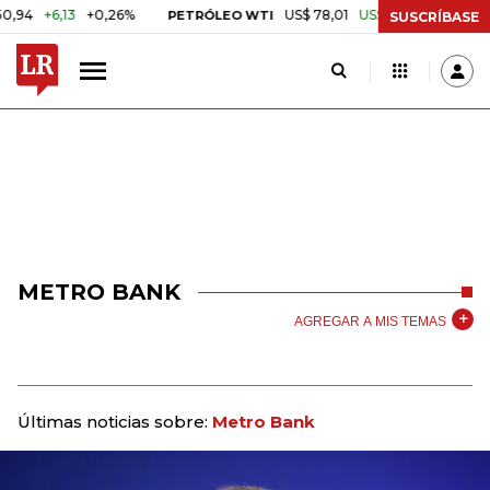
+6,13
+0,26%
US$ 78,01
US$ 2,92
+3,89%
PETRÓLEO WTI
CAF
SUSCRÍBASE
METRO BANK
AGREGAR A MIS TEMAS
Últimas noticias sobre:
Metro Bank