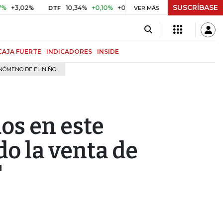
SUSCRÍBASE
02%
10,34%
+0,10%
+0,98%
$ 416,81
+$ 0,05
+0,01%
DTF
UVR
VER MÁS
CAJA FUERTE
INDICADORES
INSIDE
NÓMENO DE EL NIÑO
os en este
o la venta de
"