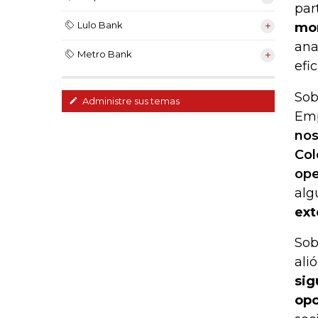
par
Lulo Bank
mom
ana
Metro Bank
efic
Sob
Administre sus temas
Emp
nos
Col
ope
alg
ext
Sob
ali
sig
opo