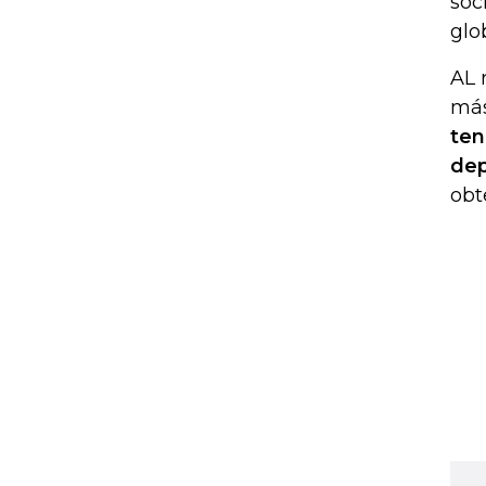
soc
glo
AL 
más
ten
dep
obt