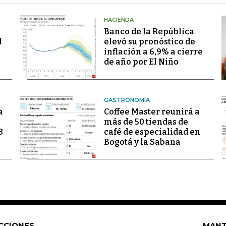
HACIENDA
Banco de la República
l
elevó su pronóstico de
inflación a 6,9% a cierre
de año por El Niño
GASTRONOMÍA
a
Coffee Master reunirá a
más de 50 tiendas de
3
café de especialidad en
Bogotá y la Sabana
CCIONES
MANT