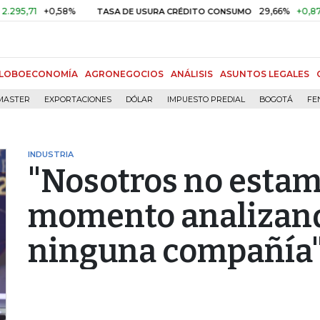
1
+0,58%
29,66%
+0,87%
+3,
TASA DE USURA CRÉDITO CONSUMO
LOBOECONOMÍA
AGRONEGOCIOS
ANÁLISIS
ASUNTOS LEGALES
MASTER
EXPORTACIONES
DÓLAR
IMPUESTO PREDIAL
BOGOTÁ
FE
INDUSTRIA
"Nosotros no estam
momento analizand
ninguna compañía