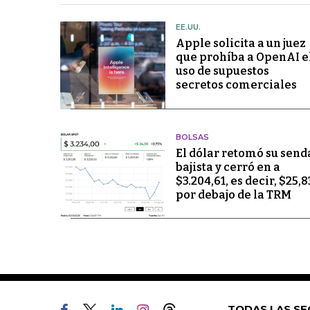
EE.UU.
Apple solicita a un juez
que prohíba a OpenAI e
uso de supuestos
secretos comerciales
BOLSAS
El dólar retomó su send
bajista y cerró en a
$3.204,61, es decir, $25,8
por debajo de la TRM
TODAS LAS SE