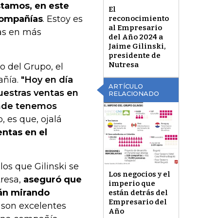
stamos, en este
El
compañías
. Estoy es
reconocimiento
al Empresario
ías en más
del Año 2024 a
Jaime Gilinski,
presidente de
Nutresa
o del Grupo, el
añía.
"Hoy en día
ARTÍCULO
estras ventas en
RELACIONADO
onde tenemos
, es que, ojalá
ntas en el
los que Gilinski se
Los negocios y el
tresa,
aseguró que
imperio que
tán mirando
están detrás del
Empresario del
 son excelentes
Año