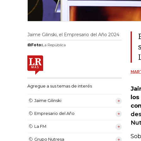
Jaime Gilinski, el Empresario del Año 2024
Foto:
La República
MART
Agregue a sus temas de interés
Jai
los
Jaime Gilinski
com
des
Empresario del Año
Nut
La FM
Sob
Grupo Nutresa