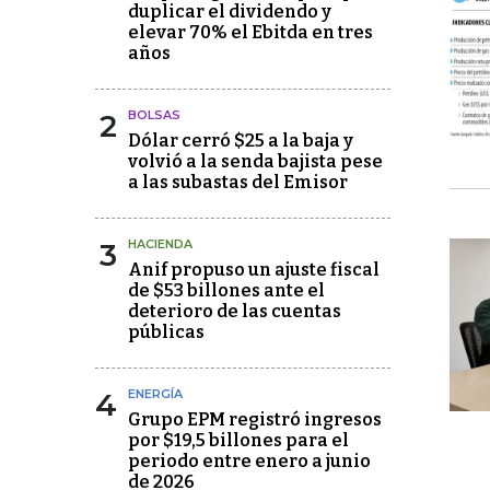
duplicar el dividendo y
elevar 70% el Ebitda en tres
años
2
BOLSAS
Dólar cerró $25 a la baja y
volvió a la senda bajista pese
a las subastas del Emisor
3
HACIENDA
Anif propuso un ajuste fiscal
de $53 billones ante el
deterioro de las cuentas
públicas
4
ENERGÍA
Grupo EPM registró ingresos
por $19,5 billones para el
periodo entre enero a junio
de 2026