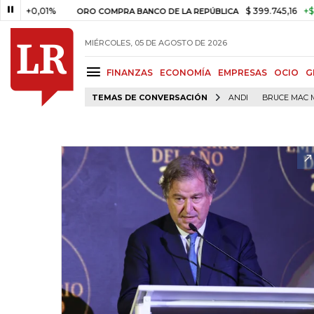
0,01%
$ 399.745,16
+$ 2.295,7
ORO COMPRA BANCO DE LA REPÚBLICA
MIÉRCOLES, 05 DE AGOSTO DE 2026
FINANZAS
ECONOMÍA
EMPRESAS
OCIO
G
TEMAS DE CONVERSACIÓN
ANDI
BRUCE MAC 