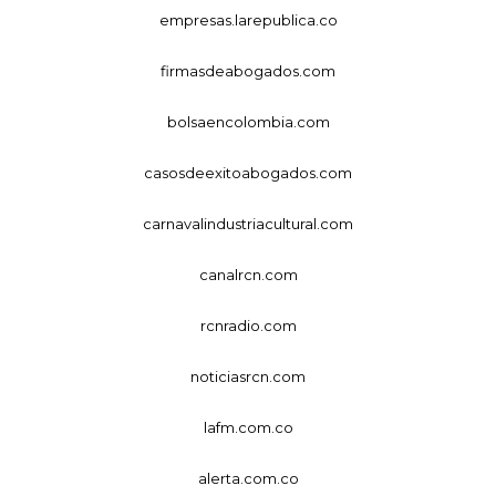
empresas.larepublica.co
firmasdeabogados.com
bolsaencolombia.com
casosdeexitoabogados.com
carnavalindustriacultural.com
canalrcn.com
rcnradio.com
noticiasrcn.com
lafm.com.co
alerta.com.co