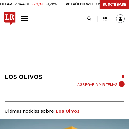
2.344,81
-29,92
-1,26%
US$ 75,09
-US$ 0,24
CAP
PETRÓLEO WTI
SUSCRÍBASE
LOS OLIVOS
AGREGAR A MIS TEMAS
Últimas noticias sobre:
Los Olivos