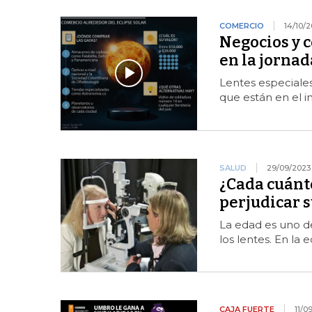
COMERCIO
14/10/
Negocios y 
en la jornad
Lentes especiales 
que están en el 
SALUD
29/09/2023
¿Cada cuánto
perjudicar s
La edad es uno d
los lentes. En la 
CAJA FUERTE
11/0