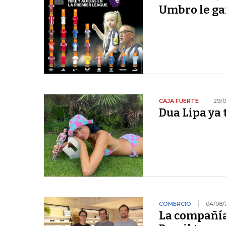
Umbro le ga
CAJA FUERTE
29/0
Dua Lipa ya 
COMERCIO
04/08/
La compañía