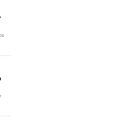
r
os
l
o
e