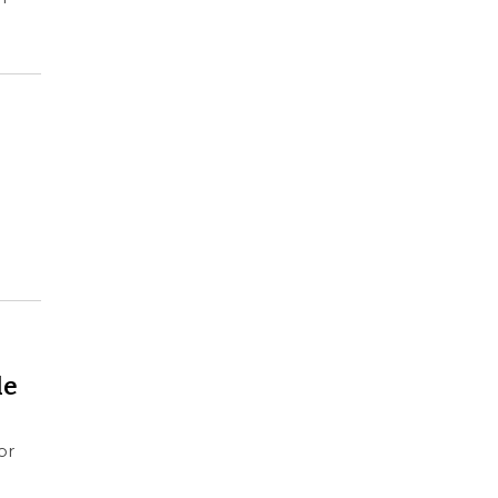
de
or