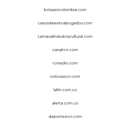
bolsaencolombia.com
casosdeexitoabogados.com
carnavalindustriacultural.com
canalrcn.com
rcnradio.com
noticiasrcn.com
lafm.com.co
alerta.com.co
deportesrcn.com