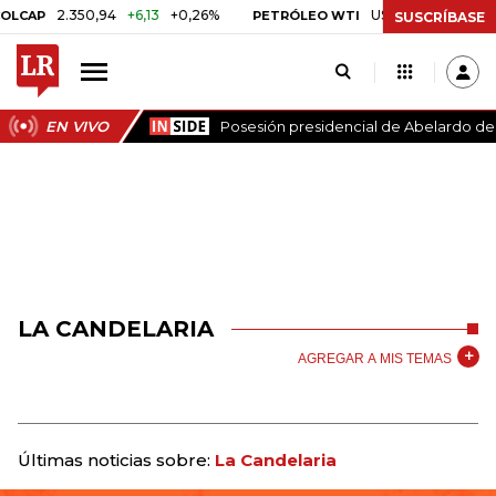
2.350,94
+6,13
+0,26%
US$ 78,01
US$ 2,92
+
AP
PETRÓLEO WTI
SUSCRÍBASE
EN VIVO
Posesión presidencial de Abelardo de l
LA CANDELARIA
AGREGAR A MIS TEMAS
Últimas noticias sobre:
La Candelaria