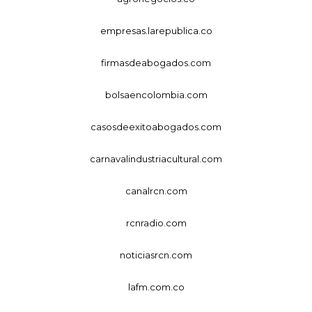
empresas.larepublica.co
firmasdeabogados.com
bolsaencolombia.com
casosdeexitoabogados.com
carnavalindustriacultural.com
canalrcn.com
rcnradio.com
noticiasrcn.com
lafm.com.co