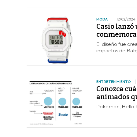
MODA
12/02/2024
Casio lanzó 
conmemorar 
El diseño fue crea
impactos de Baby
ENTRETENIMIENTO
Conozca cuál
animados qu
Pokémon, Hello K