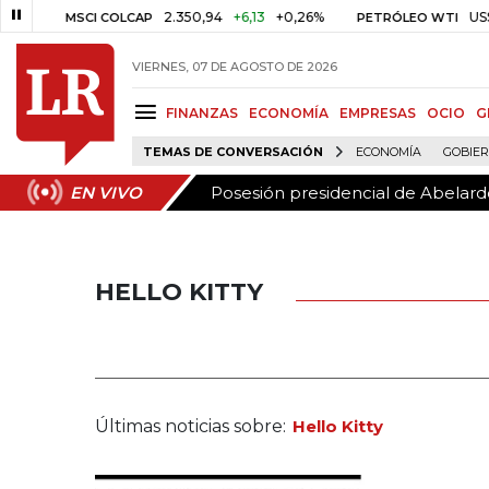
Posesión presidencial de Abelardo
EN VIVO
2.350,94
+6,13
+0,26%
US$ 78,01
MSCI COLCAP
PETRÓLEO WTI
VIERNES, 07 DE AGOSTO DE 2026
FINANZAS
ECONOMÍA
EMPRESAS
OCIO
G
TEMAS DE CONVERSACIÓN
ECONOMÍA
GOBIE
Posesión presidencial de Abelardo
EN VIVO
HELLO KITTY
Últimas noticias sobre:
Hello Kitty