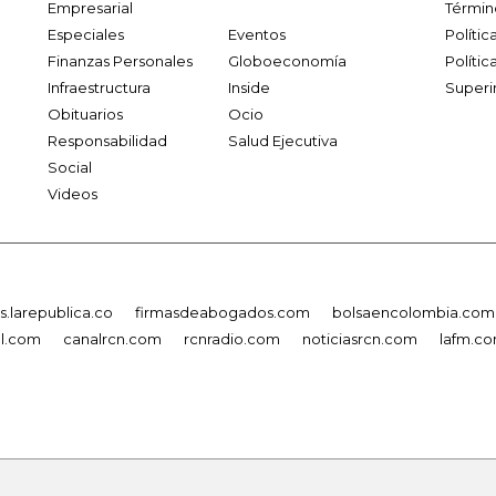
Empresarial
Términ
Especiales
Eventos
Políti
Finanzas Personales
Globoeconomía
Polític
Infraestructura
Inside
Superi
Obituarios
Ocio
Responsabilidad
Salud Ejecutiva
Social
Videos
.larepublica.co
firmasdeabogados.com
bolsaencolombia.com
al.com
canalrcn.com
rcnradio.com
noticiasrcn.com
lafm.c