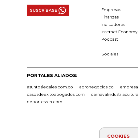
Empresas
SUSCRÍBASE
Finanzas
Indicadores
Internet Economy
Podcast
Sociales
PORTALES ALIADOS:
asuntoslegales.com.co
agronegocios.co
empresas
casosdeexitoabogados.com
carnavalindustriacultur
deportesrcn.com
COOKIES