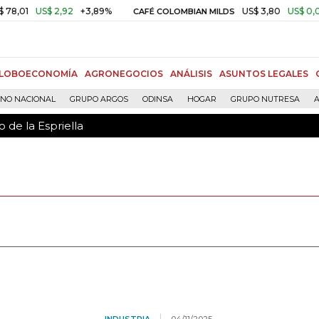
 de la Espriella
US$ 2,92
+3,89%
US$ 3,80
US$ 0,05
+1,4
CAFÉ COLOMBIAN MILDS
LOBOECONOMÍA
AGRONEGOCIOS
ANÁLISIS
ASUNTOS LEGALES
RNO NACIONAL
GRUPO ARGOS
ODINSA
HOGAR
GRUPO NUTRESA
A
 de la Espriella