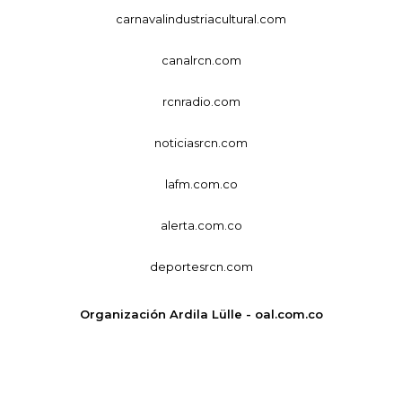
carnavalindustriacultural.com
canalrcn.com
rcnradio.com
noticiasrcn.com
lafm.com.co
alerta.com.co
deportesrcn.com
Organización Ardila Lülle - oal.com.co