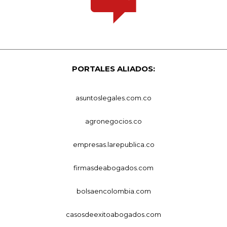
PORTALES ALIADOS:
asuntoslegales.com.co
agronegocios.co
empresas.larepublica.co
firmasdeabogados.com
bolsaencolombia.com
casosdeexitoabogados.com