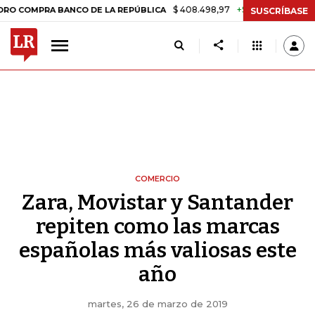
$ 408.498,97
+$ 8.753,81
+2,19%
RA BANCO DE LA REPÚBLICA
TAS
SUSCRÍBASE
COMERCIO
Zara, Movistar y Santander
repiten como las marcas
españolas más valiosas este
año
martes, 26 de marzo de 2019