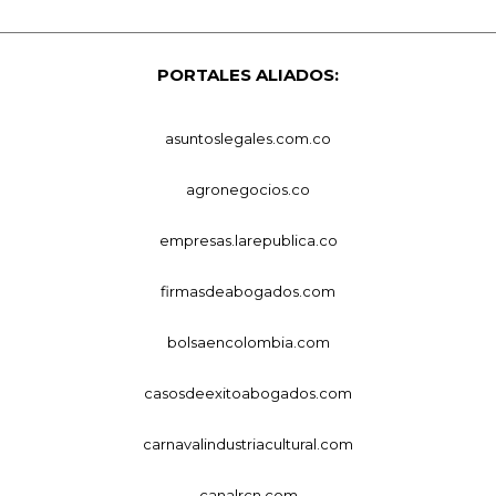
PORTALES ALIADOS:
asuntoslegales.com.co
agronegocios.co
empresas.larepublica.co
firmasdeabogados.com
bolsaencolombia.com
casosdeexitoabogados.com
carnavalindustriacultural.com
canalrcn.com