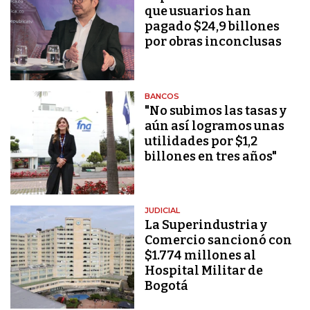
que usuarios han
pagado $24,9 billones
por obras inconclusas
BANCOS
"No subimos las tasas y
aún así logramos unas
utilidades por $1,2
billones en tres años"
JUDICIAL
La Superindustria y
Comercio sancionó con
$1.774 millones al
Hospital Militar de
Bogotá