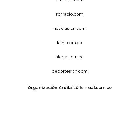
rcnradio.com
noticiasrcn.com
lafm.com.co
alerta.com.co
deportesrcn.com
Organización Ardila Lülle - oal.com.co