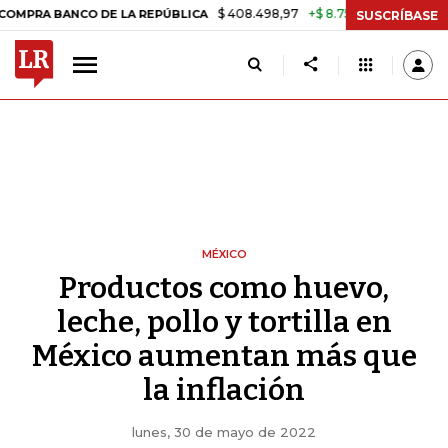
$ 408.498,97
+$ 8.753,81
+2,19%
BANCO DE LA REPÚBLICA
TASA 
SUSCRÍBASE
MÉXICO
Productos como huevo,
leche, pollo y tortilla en
México aumentan más que
la inflación
lunes, 30 de mayo de 2022