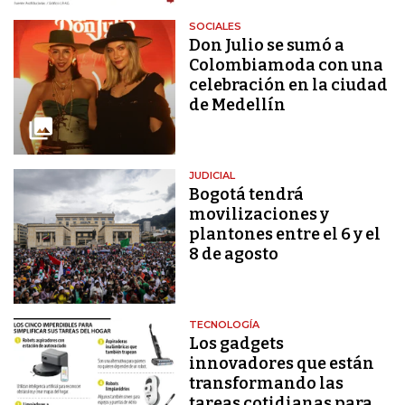
SOCIALES
Don Julio se sumó a
Colombiamoda con una
celebración en la ciudad
de Medellín
JUDICIAL
Bogotá tendrá
movilizaciones y
plantones entre el 6 y el
8 de agosto
TECNOLOGÍA
Los gadgets
innovadores que están
transformando las
tareas cotidianas para