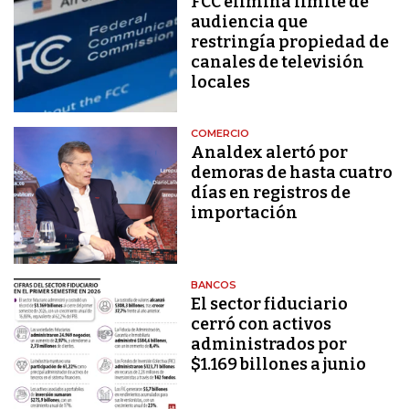
FCC elimina límite de
audiencia que
restringía propiedad de
canales de televisión
locales
COMERCIO
Analdex alertó por
demoras de hasta cuatro
días en registros de
importación
BANCOS
El sector fiduciario
cerró con activos
administrados por
$1.169 billones a junio