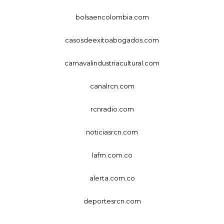
bolsaencolombia.com
casosdeexitoabogados.com
carnavalindustriacultural.com
canalrcn.com
rcnradio.com
noticiasrcn.com
lafm.com.co
alerta.com.co
deportesrcn.com