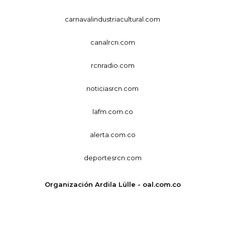
carnavalindustriacultural.com
canalrcn.com
rcnradio.com
noticiasrcn.com
lafm.com.co
alerta.com.co
deportesrcn.com
Organización Ardila Lülle - oal.com.co