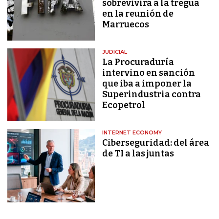
sobrevivirá a la tregua
en la reunión de
Marruecos
JUDICIAL
La Procuraduría
intervino en sanción
que iba a imponer la
Superindustria contra
Ecopetrol
INTERNET ECONOMY
Ciberseguridad: del área
de TI a las juntas