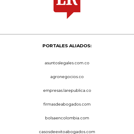
PORTALES ALIADOS:
asuntoslegales.com.co
agronegocios.co
empresas.larepublica.co
firmasdeabogados.com
bolsaencolombia.com
casosdeexitoabogados.com