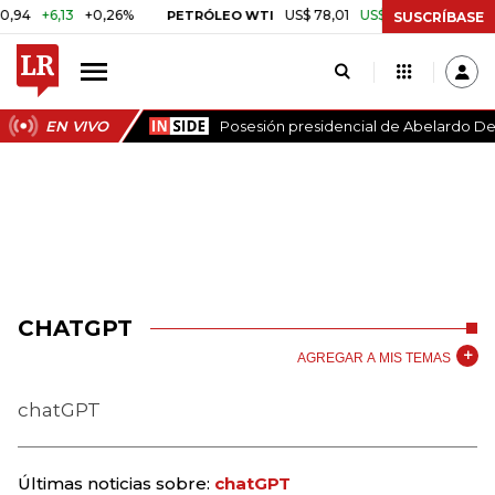
6,13
+0,26%
US$ 78,01
US$ 2,92
+3,89%
PETRÓLEO WTI
CAF
SUSCRÍBASE
EN VIVO
Posesión presidencial de Abelardo De 
CHATGPT
AGREGAR A MIS TEMAS
chatGPT
Últimas noticias sobre:
chatGPT