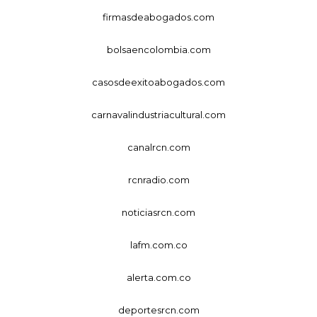
firmasdeabogados.com
bolsaencolombia.com
casosdeexitoabogados.com
carnavalindustriacultural.com
canalrcn.com
rcnradio.com
noticiasrcn.com
lafm.com.co
alerta.com.co
deportesrcn.com