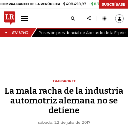
$ 408.498,97
+$ 8.753,81
+2,19%
BANCO DE LA REPÚBLICA
TASA D
SUSCRÍBASE
EN VIVO
Posesión presidencial de Abelardo de la Espriell
TRANSPORTE
La mala racha de la industria
automotriz alemana no se
detiene
sábado, 22 de julio de 2017