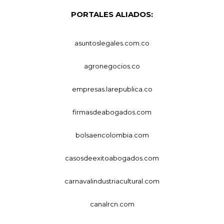
PORTALES ALIADOS:
asuntoslegales.com.co
agronegocios.co
empresas.larepublica.co
firmasdeabogados.com
bolsaencolombia.com
casosdeexitoabogados.com
carnavalindustriacultural.com
canalrcn.com