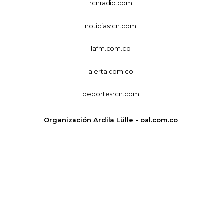
rcnradio.com
noticiasrcn.com
lafm.com.co
alerta.com.co
deportesrcn.com
Organización Ardila Lülle - oal.com.co