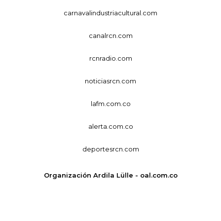
carnavalindustriacultural.com
canalrcn.com
rcnradio.com
noticiasrcn.com
lafm.com.co
alerta.com.co
deportesrcn.com
Organización Ardila Lülle - oal.com.co