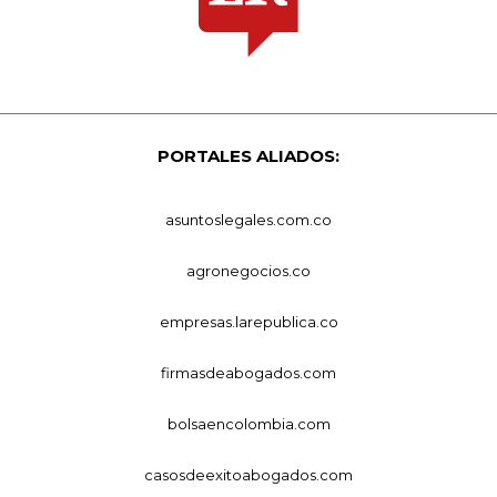
PORTALES ALIADOS:
asuntoslegales.com.co
agronegocios.co
empresas.larepublica.co
firmasdeabogados.com
bolsaencolombia.com
casosdeexitoabogados.com