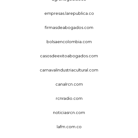
empresas.larepublica.co
firmasdeabogados.com
bolsaencolombia.com
casosdeexitoabogados.com
carnavalindustriacultural.com
canalrcn.com
rcnradio.com
noticiasrcn.com
lafm.com.co