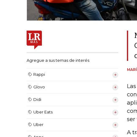
Agregue a sus temas de interés
MARÍ
Rappi
Las
Glovo
con
Didi
apl
com
Uber Eats
ser
Uber
A t