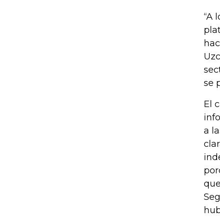
“A 
pla
hac
Uzc
sec
se 
El 
inf
a l
cla
ind
por
que
Seg
hub