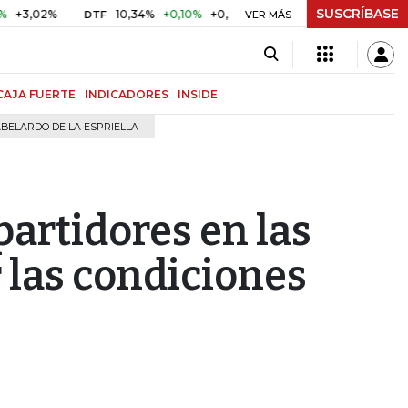
SUSCRÍBASE
2%
10,34%
+0,10%
+0,98%
$ 416,91
+$ 0,05
+0,01%
DTF
UVR
VER MÁS
CAJA FUERTE
INDICADORES
INSIDE
BELARDO DE LA ESPRIELLA
partidores en las
 las condiciones