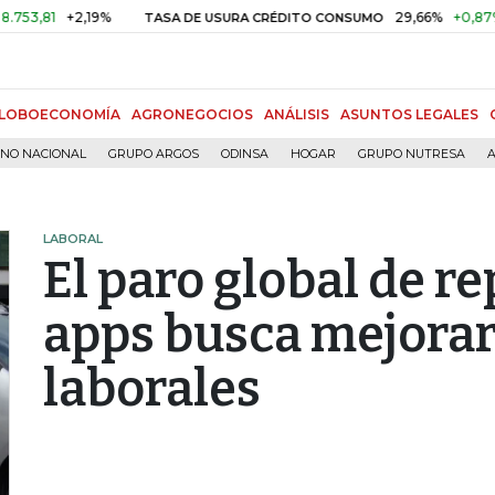
+2,19%
29,66%
+0,87%
+3,0
TASA DE USURA CRÉDITO CONSUMO
LOBOECONOMÍA
AGRONEGOCIOS
ANÁLISIS
ASUNTOS LEGALES
RNO NACIONAL
GRUPO ARGOS
ODINSA
HOGAR
GRUPO NUTRESA
A
LABORAL
El paro global de re
apps busca mejorar
laborales