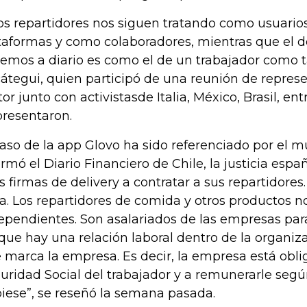
los repartidores nos siguen tratando como usuarios
taformas y como colaboradores, mientras que el
emos a diario es como el de un trabajador como ta
átegui, quien participó de una reunión de repres
tor junto con activistasde Italia, México, Brasil, en
presentaron.
caso de la app Glovo ha sido referenciado por el 
ormó el Diario Financiero de Chile, la justicia esp
as firmas de delivery a contratar a sus repartidores
ra. Los repartidores de comida y otros productos n
ependientes. Son asalariados de las empresas para
que hay una relación laboral dentro de la organiza
 marca la empresa. Es decir, la empresa está obli
uridad Social del trabajador y a remunerarle según
iese”, se reseñó la semana pasada.