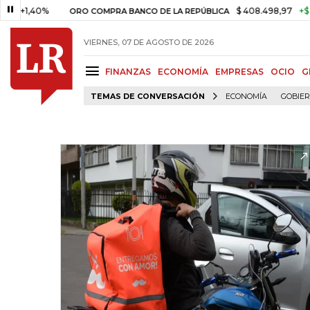
40%
$ 408.498,97
+$ 8.753,81
ORO COMPRA BANCO DE LA REPÚBLICA
VIERNES, 07 DE AGOSTO DE 2026
FINANZAS
ECONOMÍA
EMPRESAS
OCIO
G
TEMAS DE CONVERSACIÓN
ECONOMÍA
GOBIE