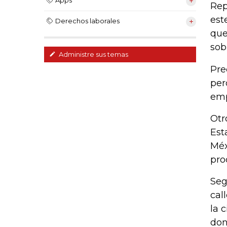
Apps
Rep
est
Derechos laborales
que
sob
Administre sus temas
Pre
per
emp
Otr
Est
Méx
pro
Seg
cal
la 
don