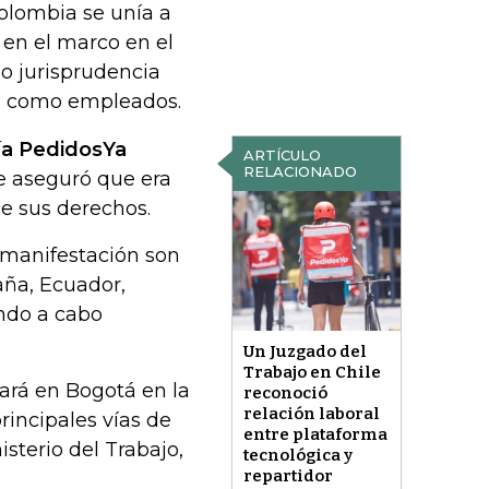
olombia se unía a
 en el marco en el
o jurisprudencia
os como empleados.
ía PedidosYa
ARTÍCULO
RELACIONADO
e aseguró que era
e sus derechos.
 manifestación son
aña, Ecuador,
ndo a cabo
Un Juzgado del
Trabajo en Chile
ará en Bogotá en la
reconoció
relación laboral
rincipales vías de
entre plataforma
isterio del Trabajo,
tecnológica y
repartidor