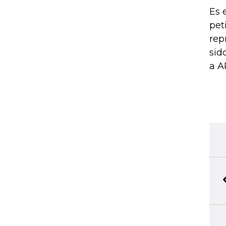
Es 
pet
rep
sid
a A