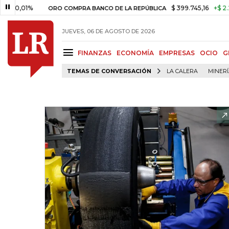
01%
$ 399.745,16
+$ 2.295,71
ORO COMPRA BANCO DE LA REPÚBLICA
JUEVES, 06 DE AGOSTO DE 2026
FINANZAS
ECONOMÍA
EMPRESAS
OCIO
G
TEMAS DE CONVERSACIÓN
LA CALERA
MINER