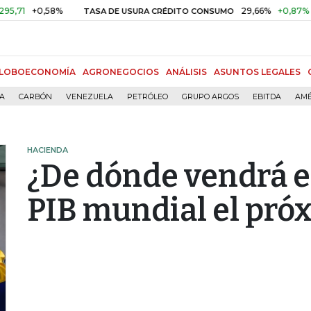
+0,58%
29,66%
+0,87%
+3,02
TASA DE USURA CRÉDITO CONSUMO
LOBOECONOMÍA
AGRONEGOCIOS
ANÁLISIS
ASUNTOS LEGALES
ÍA
CARBÓN
VENEZUELA
PETRÓLEO
GRUPO ARGOS
EBITDA
AMÉ
HACIENDA
¿De dónde vendrá e
PIB mundial el pró