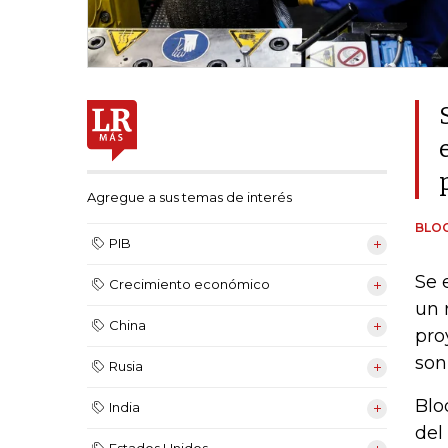
Agregue a sus temas de interés
BLO
PIB
Se 
Crecimiento económico
un 
China
pro
son
Rusia
Blo
India
del