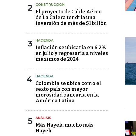
2
CONSTRUCCIÓN
El proyecto de Cable Aéreo
de La Calera tendría una
inversión de más de $1 billón
3
HACIENDA
Inflación se ubicaría en 6,2%
en julio y regresaría a niveles
máximos de 2024
4
HACIENDA
Colombia se ubica como el
sexto país con mayor
morosidad bancaria en la
América Latina
5
ANÁLISIS
Más Hayek, mucho más
Hayek