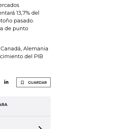
ercados
entará 13,7% del
otoño pasado.
a de punto
a, Canadá, Alemania
ecimiento del PIB
GUARDAR
ARA