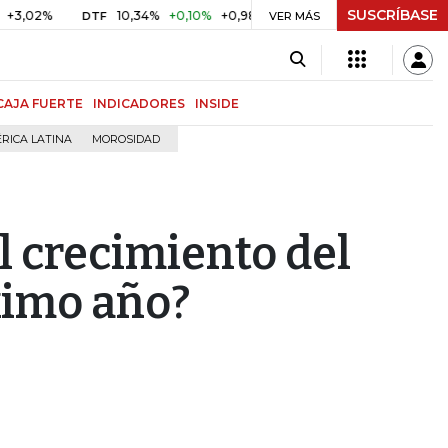
SUSCRÍBASE
%
10,34%
+0,10%
+0,98%
$ 416,86
+$ 0,05
+0,01%
DTF
UVR
VER MÁS
CAJA FUERTE
INDICADORES
INSIDE
RICA LATINA
MOROSIDAD
l crecimiento del
ximo año?