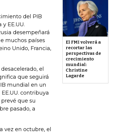
cimiento del PIB
a y EE.UU.
 Rusia desempeñará
ue muchos países
El FMI volverá a
eino Unido, Francia,
recortar las
perspectivas de
crecimiento
mundial:
 desacelerado, el
Christine
Lagarde
nifica que seguirá
 PIB mundial en un
 EE.UU. contribuya
e prevé que su
ubre pasado, a
a vez en octubre, el