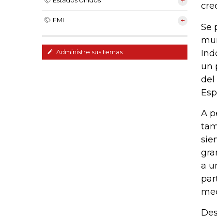
Estados Unidos
cre
FMI
Se 
mun
Ind
Administre sus temas
un 
del
Esp
A p
tam
sie
gra
a u
par
med
Des