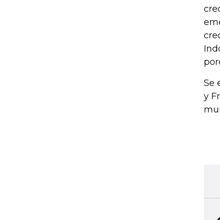
cre
eme
cre
Ind
por
Se 
y F
mun