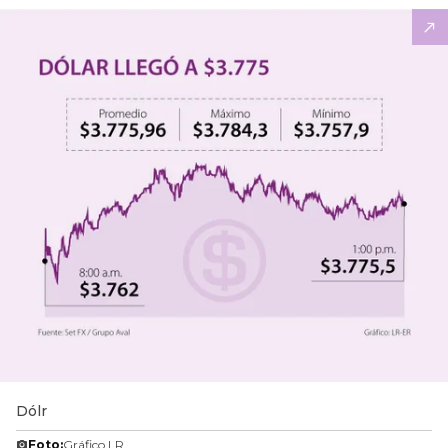
Dólr
Foto:
Gráfico LR