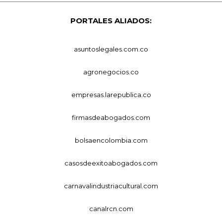
PORTALES ALIADOS:
asuntoslegales.com.co
agronegocios.co
empresas.larepublica.co
firmasdeabogados.com
bolsaencolombia.com
casosdeexitoabogados.com
carnavalindustriacultural.com
canalrcn.com