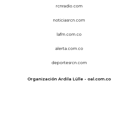
rcnradio.com
noticiasrcn.com
lafm.com.co
alerta.com.co
deportesrcn.com
Organización Ardila Lülle - oal.com.co