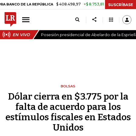
$ 408.498,97
+$ 8.753,81
+2,19%
O DE LA REPÚBLICA
TASA DE U
SUSCRÍBASE
EN VIVO
Posesión presidencial de Abelardo de la Espriell
BOLSAS
Dólar cierra en $3.775 por la
falta de acuerdo para los
estímulos fiscales en Estados
Unidos