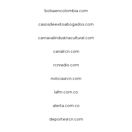
bolsaencolombia.com
casosdeexitoabogados.com
carnavalindustriacultural.com
canalrcn.com
rcnradio.com
noticiasrcn.com
lafm.com.co
alerta.com.co
deportesrcn.com