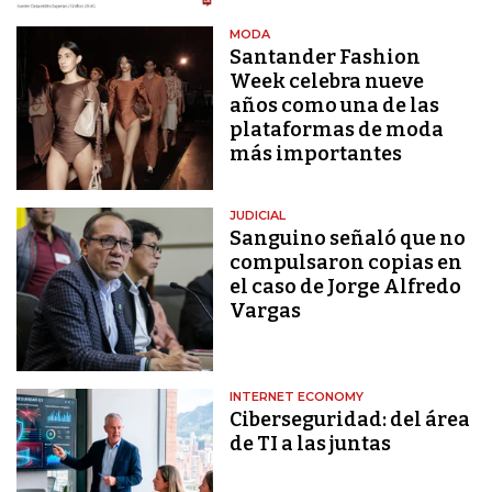
MODA
Santander Fashion
Week celebra nueve
años como una de las
plataformas de moda
más importantes
JUDICIAL
Sanguino señaló que no
compulsaron copias en
el caso de Jorge Alfredo
Vargas
INTERNET ECONOMY
Ciberseguridad: del área
de TI a las juntas