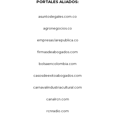
PORTALES ALIADOS:
asuntoslegales.com.co
agronegocios.co
empresas.larepublica.co
firmasdeabogados.com
bolsaencolombia.com
casosdeexitoabogados.com
carnavalindustriacultural.com
canalrcn.com
rcnradio.com