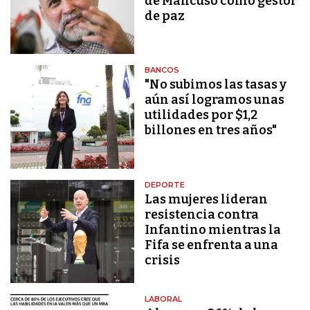
de Mancuso como gestor
de paz
BANCOS
"No subimos las tasas y
aún así logramos unas
utilidades por $1,2
billones en tres años"
DEPORTE
Las mujeres lideran
resistencia contra
Infantino mientras la
Fifa se enfrenta a una
crisis
LABORAL