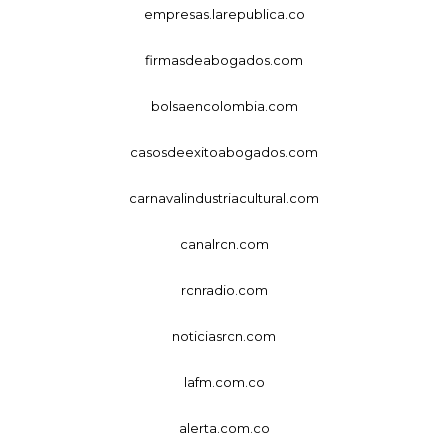
empresas.larepublica.co
firmasdeabogados.com
bolsaencolombia.com
casosdeexitoabogados.com
carnavalindustriacultural.com
canalrcn.com
rcnradio.com
noticiasrcn.com
lafm.com.co
alerta.com.co