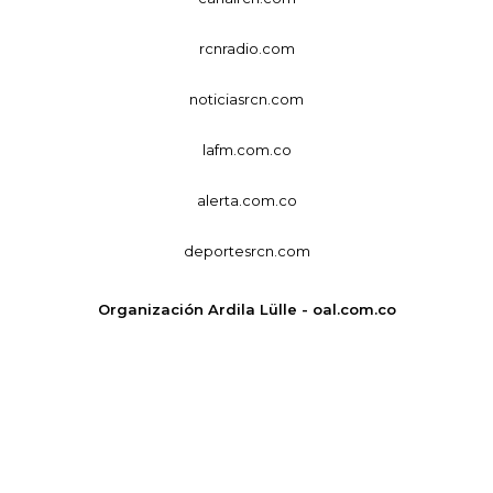
rcnradio.com
noticiasrcn.com
lafm.com.co
alerta.com.co
deportesrcn.com
Organización Ardila Lülle - oal.com.co