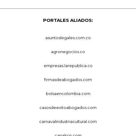
PORTALES ALIADOS:
asuntoslegales.com.co
agronegocios.co
empresas.larepublica.co
firmasdeabogados.com
bolsaencolombia.com
casosdeexitoabogados.com
carnavalindustriacultural.com
canalrcn.com