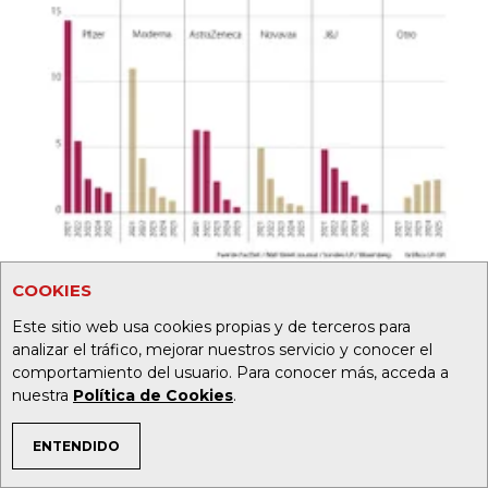
COOKIES
SALUD
Así será el plan de vacunación contra el covid-
Este sitio web usa cookies propias y de terceros para
19 en Colombia desde febrero 2021
analizar el tráfico, mejorar nuestros servicio y conocer el
comportamiento del usuario. Para conocer más, acceda a
nuestra
Política de Cookies
.
ENTENDIDO
TEMAS DE INTERÉS