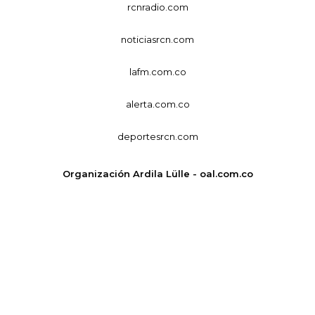
rcnradio.com
noticiasrcn.com
lafm.com.co
alerta.com.co
deportesrcn.com
Organización Ardila Lülle - oal.com.co