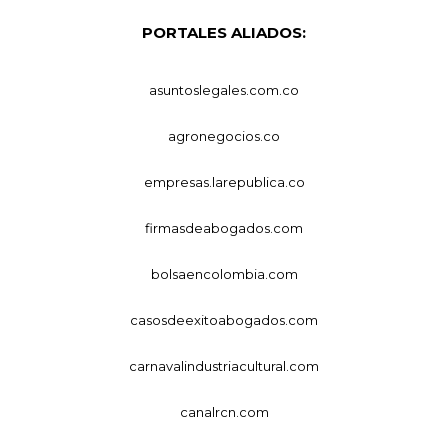
PORTALES ALIADOS:
asuntoslegales.com.co
agronegocios.co
empresas.larepublica.co
firmasdeabogados.com
bolsaencolombia.com
casosdeexitoabogados.com
carnavalindustriacultural.com
canalrcn.com