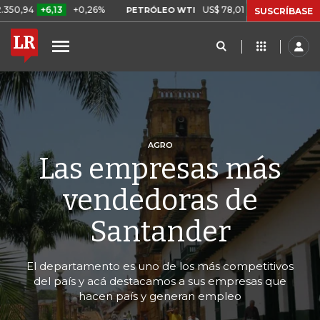
+0,26%
US$ 78,01
US$ 2,92
+3,89%
PETRÓLEO WTI
CAFÉ C
SUSCRÍBASE
AGRO
Las empresas más
vendedoras de
Santander
El departamento es uno de los más competitivos
del país y acá destacamos a sus empresas que
hacen país y generan empleo