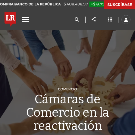
$ 408.498,97
+$ 8.753,81
+2,19%
 LA REPÚBLICA
TASA DE USURA
SUSCRÍBASE
COMERCIO
Cámaras de
Comercio en la
reactivación