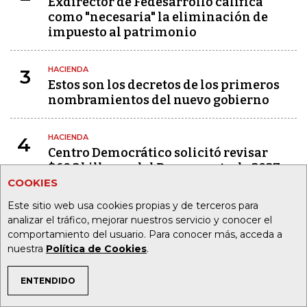
Exdirector de Fedesarrollo califica
como "necesaria" la eliminación de
impuesto al patrimonio
HACIENDA
3
Estos son los decretos de los primeros
nombramientos del nuevo gobierno
HACIENDA
4
Centro Democrático solicitó revisar
$60,2 billones del Presupuesto de 2027
COOKIES
Este sitio web usa cookies propias y de terceros para
HACIENDA
5
El abogado Andrés Felipe Velásquez
analizar el tráfico, mejorar nuestros servicio y conocer el
comportamiento del usuario. Para conocer más, acceda a
sería el nuevo director general de la
nuestra
Política de Cookies
.
Dian
ENTENDIDO
ANÁLISIS
6
TEMAS DE INTERÉS
Ojo con la Contraloría