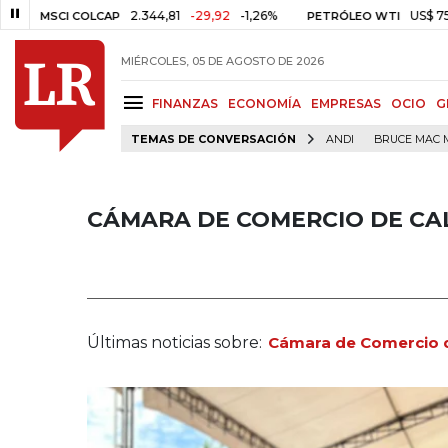
2.344,81
-29,92
-1,26%
US$ 75,09
-US$ 
I COLCAP
PETRÓLEO WTI
MIÉRCOLES, 05 DE AGOSTO DE 2026
FINANZAS
ECONOMÍA
EMPRESAS
OCIO
G
TEMAS DE CONVERSACIÓN
ANDI
BRUCE MAC 
CÁMARA DE COMERCIO DE CA
Últimas noticias sobre:
Cámara de Comercio d