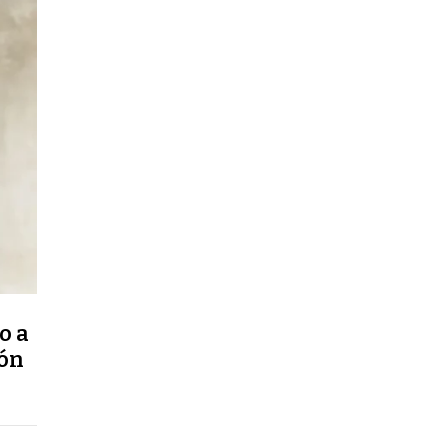
o a
ión