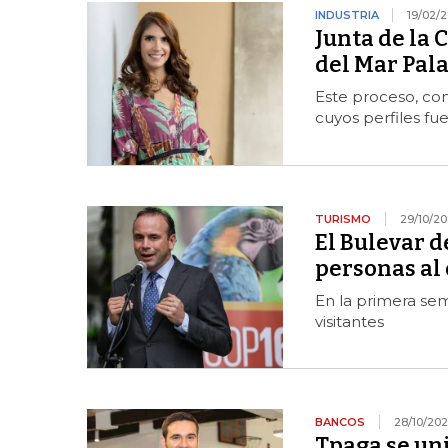
INDUSTRIA
19/02/
Junta de la 
del Mar Pal
Este proceso, con
cuyos perfiles fu
TURISMO
29/10/2
El Bulevar d
personas al 
En la primera se
visitantes
BANCOS
28/10/20
Tpaga se uni