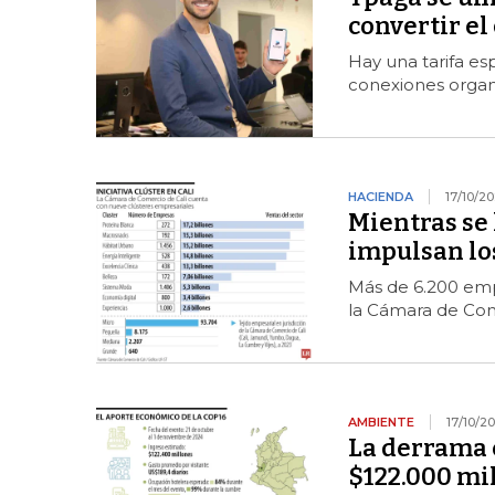
convertir el
Hay una tarifa es
conexiones organ
HACIENDA
17/10/2
Mientras se 
impulsan lo
Más de 6.200 empr
la Cámara de Com
AMBIENTE
17/10/2
La derrama 
$122.000 mi