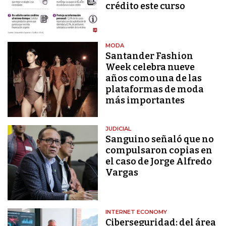
crédito este curso
MODA
Santander Fashion
Week celebra nueve
años como una de las
plataformas de moda
más importantes
JUDICIAL
Sanguino señaló que no
compulsaron copias en
el caso de Jorge Alfredo
Vargas
INTERNET ECONOMY
Ciberseguridad: del área