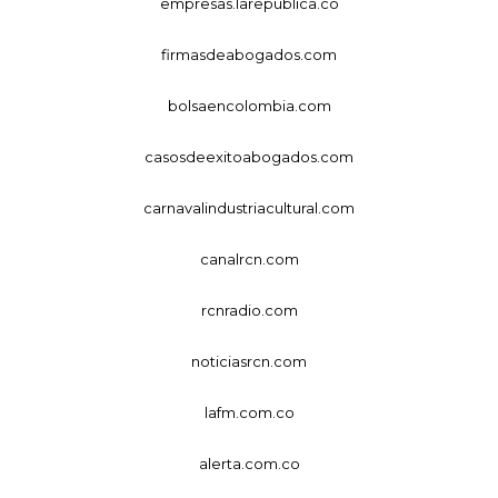
empresas.larepublica.co
firmasdeabogados.com
bolsaencolombia.com
casosdeexitoabogados.com
carnavalindustriacultural.com
canalrcn.com
rcnradio.com
noticiasrcn.com
lafm.com.co
alerta.com.co