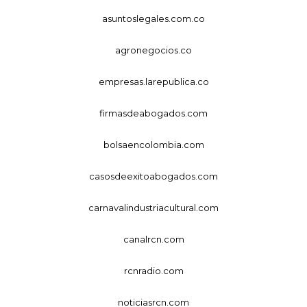
asuntoslegales.com.co
agronegocios.co
empresas.larepublica.co
firmasdeabogados.com
bolsaencolombia.com
casosdeexitoabogados.com
carnavalindustriacultural.com
canalrcn.com
rcnradio.com
noticiasrcn.com