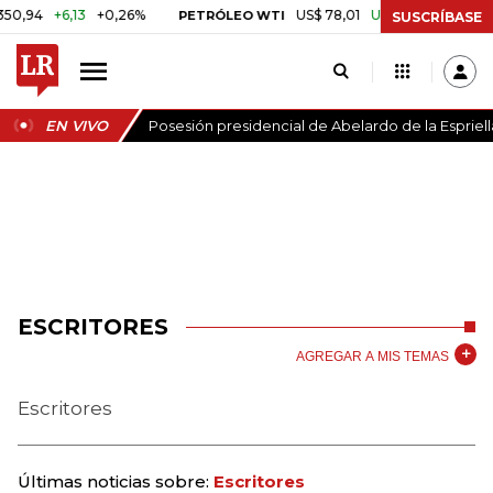
4
+6,13
+0,26%
US$ 78,01
US$ 2,92
+3,89%
PETRÓLEO WTI
C
SUSCRÍBASE
EN VIVO
Posesión presidencial de Abelardo de la Espriell
ESCRITORES
AGREGAR A MIS TEMAS
Escritores
Últimas noticias sobre:
Escritores