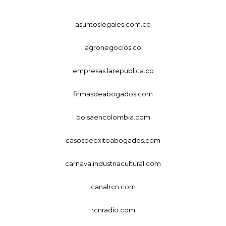
asuntoslegales.com.co
agronegocios.co
empresas.larepublica.co
firmasdeabogados.com
bolsaencolombia.com
casosdeexitoabogados.com
carnavalindustriacultural.com
canalrcn.com
rcnradio.com