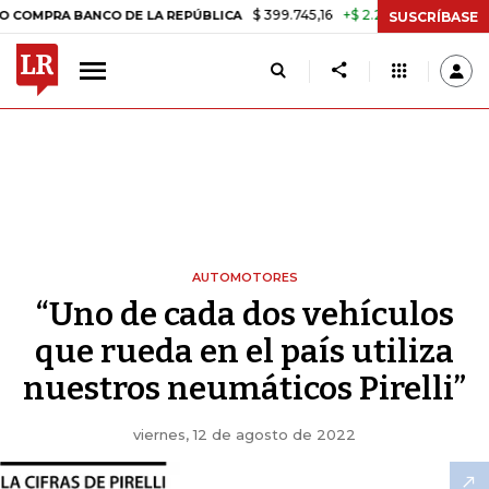
$ 399.745,16
+$ 2.295,71
+0,58%
RA BANCO DE LA REPÚBLICA
TASA
SUSCRÍBASE
AUTOMOTORES
“Uno de cada dos vehículos
que rueda en el país utiliza
nuestros neumáticos Pirelli”
viernes, 12 de agosto de 2022