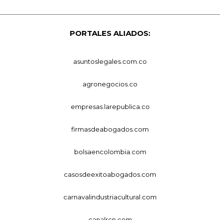
PORTALES ALIADOS:
asuntoslegales.com.co
agronegocios.co
empresas.larepublica.co
firmasdeabogados.com
bolsaencolombia.com
casosdeexitoabogados.com
carnavalindustriacultural.com
canalrcn.com