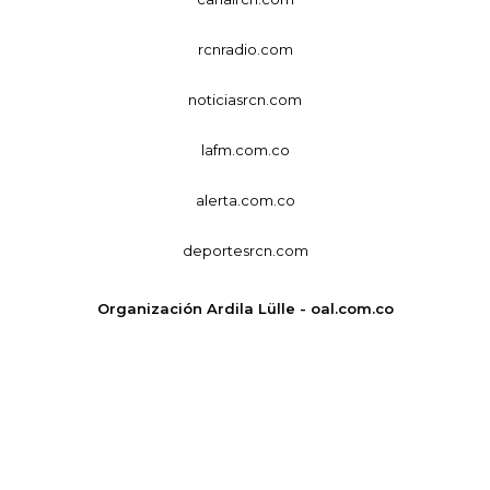
rcnradio.com
noticiasrcn.com
lafm.com.co
alerta.com.co
deportesrcn.com
Organización Ardila Lülle - oal.com.co