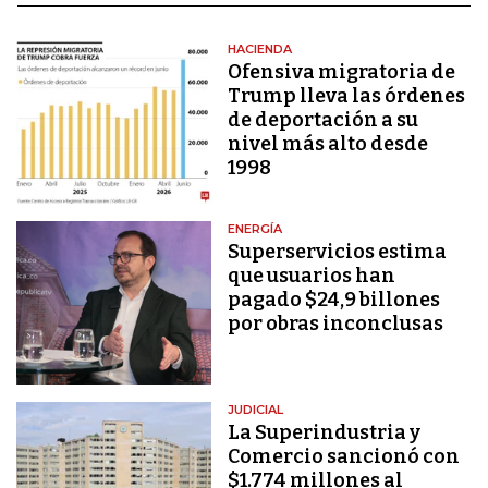
HACIENDA
Ofensiva migratoria de
Trump lleva las órdenes
de deportación a su
nivel más alto desde
1998
ENERGÍA
Superservicios estima
que usuarios han
pagado $24,9 billones
por obras inconclusas
JUDICIAL
La Superindustria y
Comercio sancionó con
$1.774 millones al