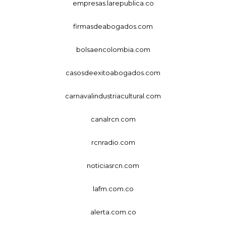
empresas.larepublica.co
firmasdeabogados.com
bolsaencolombia.com
casosdeexitoabogados.com
carnavalindustriacultural.com
canalrcn.com
rcnradio.com
noticiasrcn.com
lafm.com.co
alerta.com.co