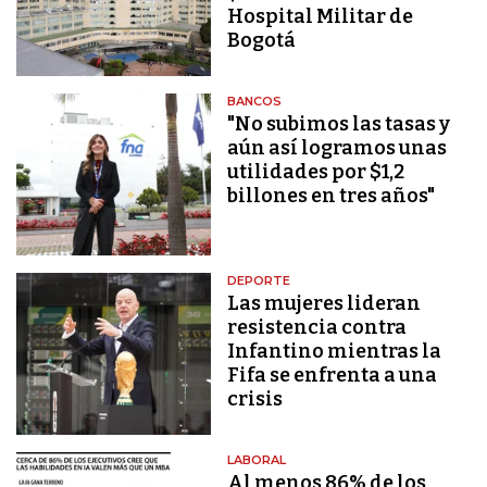
Hospital Militar de
Bogotá
BANCOS
"No subimos las tasas y
aún así logramos unas
utilidades por $1,2
billones en tres años"
DEPORTE
Las mujeres lideran
resistencia contra
Infantino mientras la
Fifa se enfrenta a una
crisis
LABORAL
Al menos 86% de los