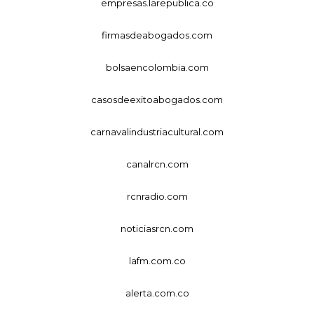
empresas.larepublica.co
firmasdeabogados.com
bolsaencolombia.com
casosdeexitoabogados.com
carnavalindustriacultural.com
canalrcn.com
rcnradio.com
noticiasrcn.com
lafm.com.co
alerta.com.co