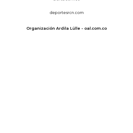
deportesrcn.com
Organización Ardila Lülle - oal.com.co