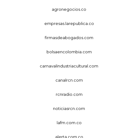
agronegocios.co
empresas.larepublica.co
firmasdeabogados.com
bolsaencolombia.com
carnavalindustriacultural.com
canalrcn.com
rcnradio.com
noticiasrcn.com
lafm.com.co
alerta.com.co