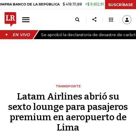
$ 418.111,88
+$ 9.612,91
+2,35%
O DE LA REPÚBLICA
TASA DE USUR
SUSCRÍBASE
EN VIVO
Se aprobó la declaratoria de desastre de carác
TRANSPORTE
Latam Airlines abrió su
sexto lounge para pasajeros
premium en aeropuerto de
Lima