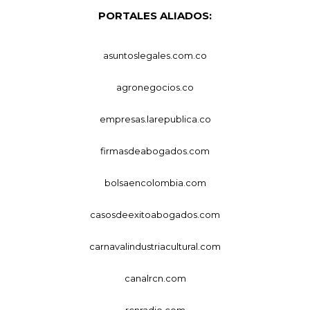
PORTALES ALIADOS:
asuntoslegales.com.co
agronegocios.co
empresas.larepublica.co
firmasdeabogados.com
bolsaencolombia.com
casosdeexitoabogados.com
carnavalindustriacultural.com
canalrcn.com
rcnradio.com