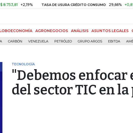
81
+2,19%
29,66%
+0,87%
+3,
TASA DE USURA CRÉDITO CONSUMO
LOBOECONOMÍA
AGRONEGOCIOS
ANÁLISIS
ASUNTOS LEGALES
ÍA
CARBÓN
VENEZUELA
PETRÓLEO
GRUPO ARGOS
EBITDA
AMÉ
TECNOLOGÍA
"Debemos enfocar e
del sector TIC en l