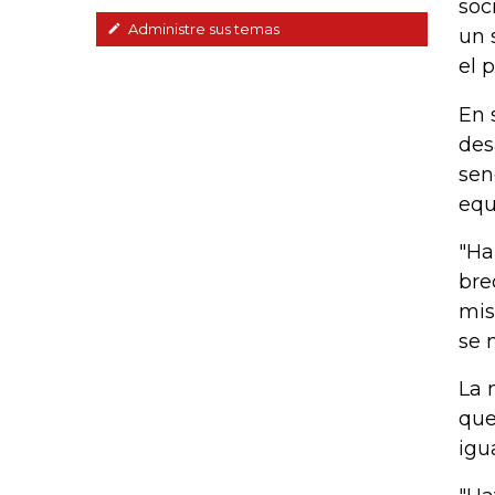
soc
Administre sus temas
un 
el 
En 
des
sen
equ
"Ha
bre
mis
se 
La 
que
igua