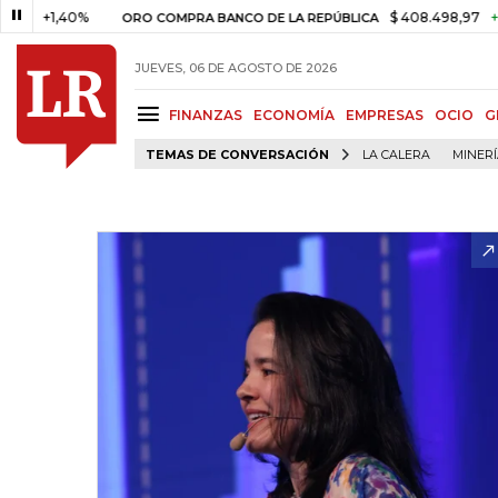
,40%
$ 408.498,97
+$ 8.753,
ORO COMPRA BANCO DE LA REPÚBLICA
JUEVES, 06 DE AGOSTO DE 2026
FINANZAS
ECONOMÍA
EMPRESAS
OCIO
G
TEMAS DE CONVERSACIÓN
LA CALERA
MINER