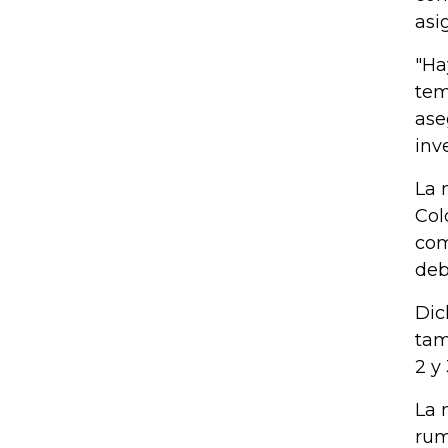
asi
"Ha
tem
ase
inve
La 
Col
com
deb
Dic
tam
2 y
La 
rum