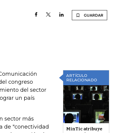
GUARDAR
a Comunicación
ARTÍCULO
RELACIONADO
 del congreso
imiento del sector
ograr un país
un sector más
a de "conectividad
MinTic atribuye