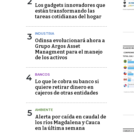
2
Los gadgets innovadores que
están transformando las
tareas cotidianas del hogar
3
INDUSTRIA
Odinsa evolucionará ahora a
Grupo Argos Asset
Managment para el manejo
de los activos
4
BANCOS
Lo que le cobra su banco si
quiere retirar dinero en
cajeros de otras entidades
5
AMBIENTE
Alerta por caída en caudal de
los ríos Magdalena y Cauca
en la última semana