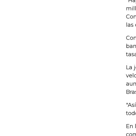
"Ha
mil
Con
las
Con
ban
tas
La 
vel
aum
Bras
"As
tod
En 
com