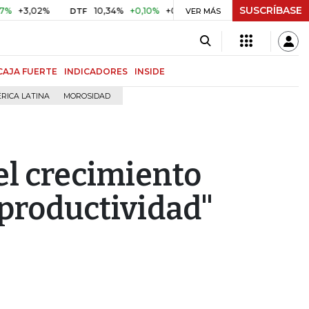
SUSCRÍBASE
02%
10,34%
+0,10%
+0,98%
$ 416,91
+$ 0,05
+0,01%
DTF
UVR
VER MÁS
CAJA FUERTE
INDICADORES
INSIDE
RICA LATINA
MOROSIDAD
l crecimiento
a productividad"