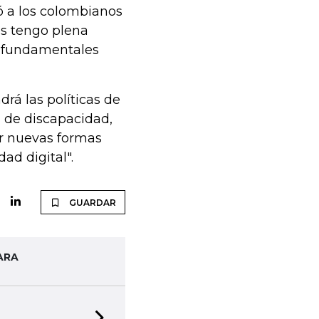
ó a los colombianos
s tengo plena
on fundamentales
rá las políticas de
n de discapacidad,
ar nuevas formas
ad digital".
GUARDAR
ARA