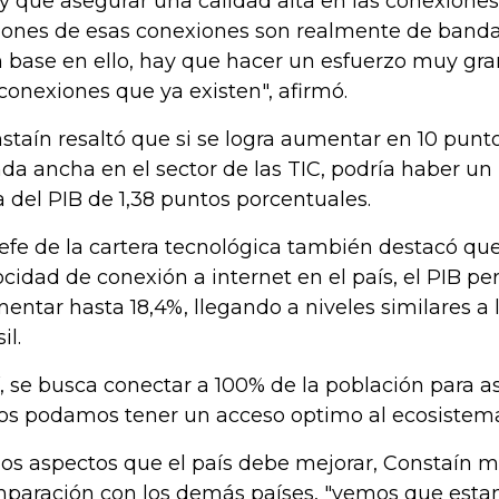
y que asegurar una calidad alta en las conexiones,
lones de esas conexiones son realmente de banda
 base en ello, hay que hacer un esfuerzo muy gra
 conexiones que ya existen", afirmó.
staín resaltó que si se logra aumentar en 10 punt
da ancha en el sector de las TIC, podría haber un
a del PIB de 1,38 puntos porcentuales.
jefe de la cartera tecnológica también destacó que, 
ocidad de conexión a internet en el país, el PIB pe
entar hasta 18,4%, llegando a niveles similares a 
il.
í, se busca conectar a 100% de la población para 
os podamos tener un acceso optimo al ecosistema 
los aspectos que el país debe mejorar, Constaín m
paración con los demás países, "vemos que est