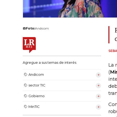
Foto:
Andicom
SEB
Agregue a sus temas de interés
La 
(
Mi
Andicom
int
sector TIC
deb
tra
Gobierno
Com
MinTIC
rob