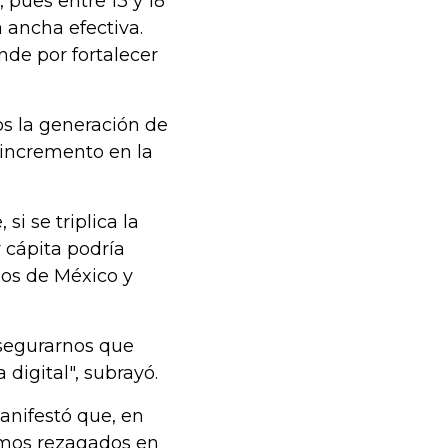
 pues entre 13 y 18
 ancha efectiva.
nde por fortalecer
os la generación de
 incremento en la
si se triplica la
r cápita podría
los de México y
asegurarnos que
digital", subrayó.
anifestó que, en
amos rezagados en