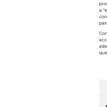
pro
a "
con
par
Con
acc
ade
que