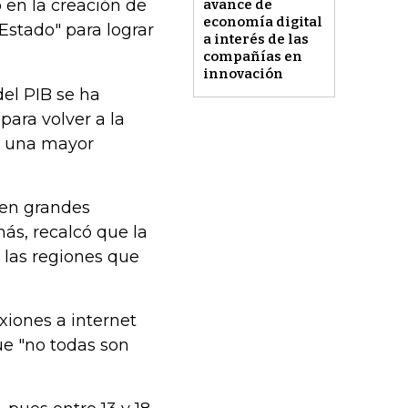
o en la creación de
avance de
economía digital
Estado" para lograr
a interés de las
compañías en
innovación
del PIB se ha
ara volver a la
 a una mayor
ten grandes
ás, recalcó que la
 las regiones que
xiones a internet
ue "no todas son