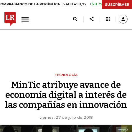
$ 408.498,97
+$ 8.753,81
+2,19%
BANCO DE LA REPÚBLICA
TASA 
SUSCRÍBASE
TECNOLOGÍA
MinTic atribuye avance de
economía digital a interés de
las compañías en innovación
viernes, 27 de julio de 2018