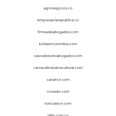
agronegocios.co
empresas.larepublica.co
firmasdeabogados.com
bolsaencolombia.com
casosdeexitoabogados.com
carnavalindustriacultural.com
canalrcn.com
rcnradio.com
noticiasrcn.com
lafm.com.co