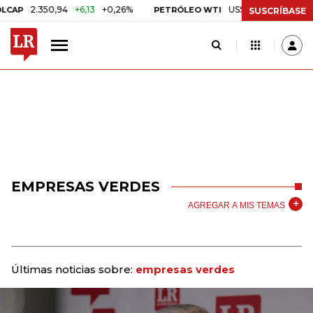
2.350,94
+6,13
+0,26%
US$ 78,01
US$ 2,92
+3
P
PETRÓLEO WTI
SUSCRÍBASE
EMPRESAS VERDES
AGREGAR A MIS TEMAS
Últimas noticias sobre:
empresas verdes