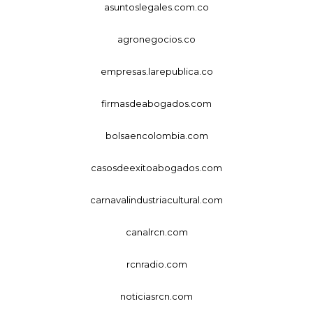
asuntoslegales.com.co
agronegocios.co
empresas.larepublica.co
firmasdeabogados.com
bolsaencolombia.com
casosdeexitoabogados.com
carnavalindustriacultural.com
canalrcn.com
rcnradio.com
noticiasrcn.com