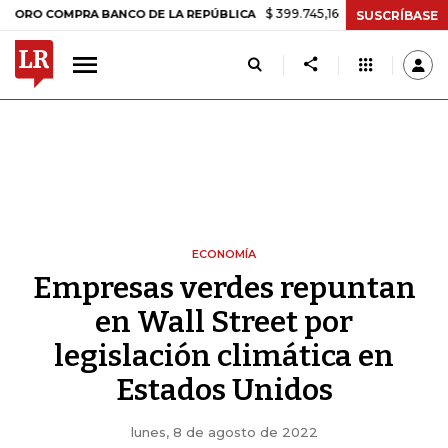
$ 399.745,16
+$ 2.295,71
+0,58%
OMPRA BANCO DE LA REPÚBLICA
T
SUSCRÍBASE
ECONOMÍA
Empresas verdes repuntan
en Wall Street por
legislación climática en
Estados Unidos
lunes, 8 de agosto de 2022