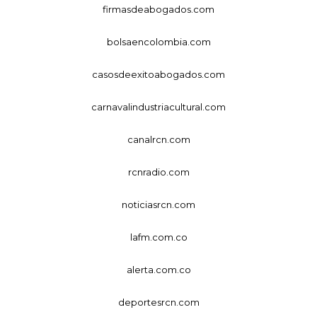
firmasdeabogados.com
bolsaencolombia.com
casosdeexitoabogados.com
carnavalindustriacultural.com
canalrcn.com
rcnradio.com
noticiasrcn.com
lafm.com.co
alerta.com.co
deportesrcn.com