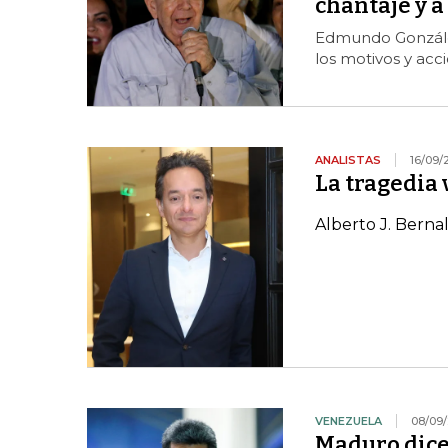
chantaje y a
Edmundo González,
los motivos y acc
ANALISTAS
16/09/
La tragedia
Alberto J. Berna
VENEZUELA
08/09
Maduro dice