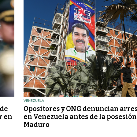
VENEZUELA
 de
Opositores y ONG denuncian arre
r en
en Venezuela antes de la posesión
Maduro