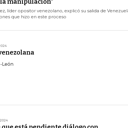
 la manipulación”
 líder opositor venezolano, explicó su salida de Venezuel
iones que hizo en este proceso
2024
 venezolana
l-León
/2024
 que está pendiente diálogo con