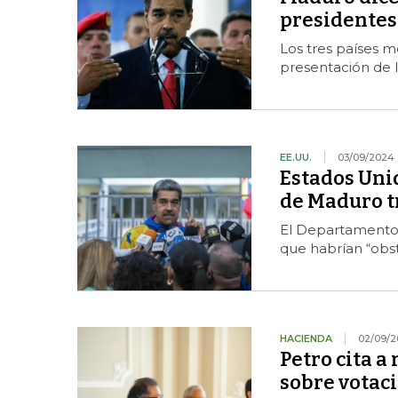
presidentes 
Los tres países m
presentación de l
EE.UU.
03/09/2024
Estados Uni
de Maduro tr
El Departamento 
que habrían “obst
HACIENDA
02/09/2
Petro cita a
sobre votac