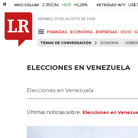
2.350,94
+6,13
+0,26%
US$ 78,01
US$ 2
I COLCAP
PETRÓLEO WTI
VIERNES, 07 DE AGOSTO DE 2026
FINANZAS
ECONOMÍA
EMPRESAS
OCIO
G
TEMAS DE CONVERSACIÓN
ECONOMÍA
GOBIE
ELECCIONES EN VENEZUELA
Elecciones en Venezuela
Últimas noticias sobre:
Elecciones en Venezue