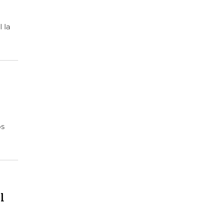
 la
os
l