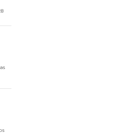
28
as
os