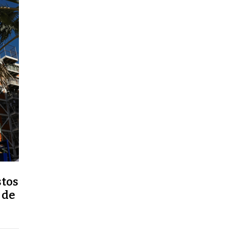
stos
 de