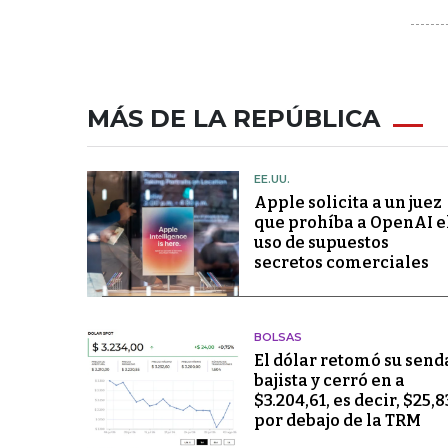
MÁS DE LA REPÚBLICA
EE.UU.
Apple solicita a un juez
que prohíba a OpenAI e
uso de supuestos
secretos comerciales
BOLSAS
El dólar retomó su send
bajista y cerró en a
$3.204,61, es decir, $25,8
por debajo de la TRM