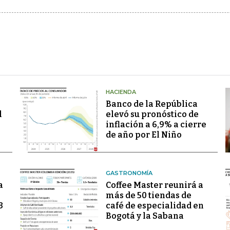
HACIENDA
Banco de la República
l
elevó su pronóstico de
inflación a 6,9% a cierre
de año por El Niño
GASTRONOMÍA
a
Coffee Master reunirá a
más de 50 tiendas de
3
café de especialidad en
Bogotá y la Sabana