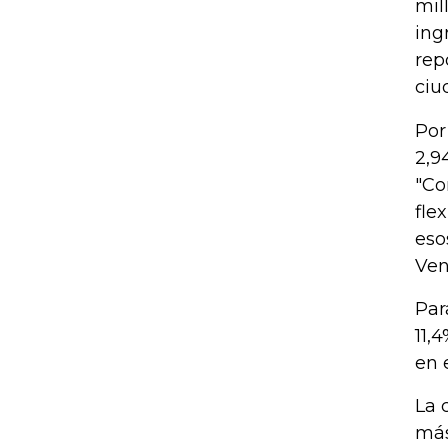
mil
ing
rep
ciu
Por
2,9
"Co
fle
eso
Ven
Par
11,
en 
La 
más