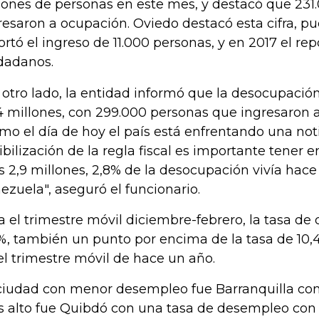
lones de personas en este mes, y destacó que 231
resaron a ocupación. Oviedo destacó esta cifra, pu
ortó el ingreso de 11.000 personas, y en 2017 el re
dadanos.
 otro lado, la entidad informó que la desocupación 
4 millones, con
299.000 personas que ingresaron 
mo el día de hoy el país está enfrentando una noti
xibilización de la regla fiscal es importante tener
s 2,9 millones, 2,8% de la desocupación vivía hac
ezuela", aseguró el funcionario.
a el trimestre móvil diciembre-febrero, la tasa d
4%, también un punto por encima de la tasa de 10,
el trimestre móvil de hace un año.
ciudad con menor desempleo fue Barranquilla con 
 alto fue Quibdó con una tasa de desempleo con