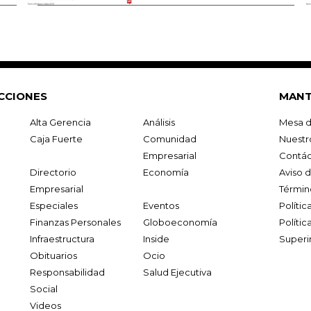
CCIONES
MANT
Alta Gerencia
Análisis
Mesa d
Caja Fuerte
Comunidad
Nuestr
Empresarial
Contác
Directorio
Economía
Aviso 
Empresarial
Términ
Especiales
Eventos
Políti
Finanzas Personales
Globoeconomía
Polític
Infraestructura
Inside
Superi
Obituarios
Ocio
Responsabilidad
Salud Ejecutiva
Social
Videos