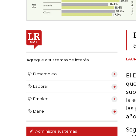
LAUR
Agregue a sus temas de interés
Desempleo
El 
que
Laboral
sup
Empleo
la 
las
Dane
año
Seg
Administre sus temas