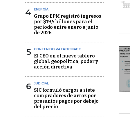
4
ENERGÍA
Grupo EPM registró ingresos
por $19,5 billones para el
periodo entre enero a junio
de 2026
5
CONTENIDO PATROCINADO
El CEO en el nuevo tablero
global: geopolítica, poder y
acción directiva
6
JUDICIAL
SIC formuló cargos a siete
compradores de arroz por
presuntos pagos por debajo
del precio