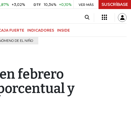
SUSCRÍBASE
+3,02%
10,34%
+0,10%
+0,98%
$ 416,81
+$ 0,05
+0
DTF
VER MÁS
UVR
CAJA FUERTE
INDICADORES
INSIDE
NÓMENO DE EL NIÑO
en febrero
porcentual y