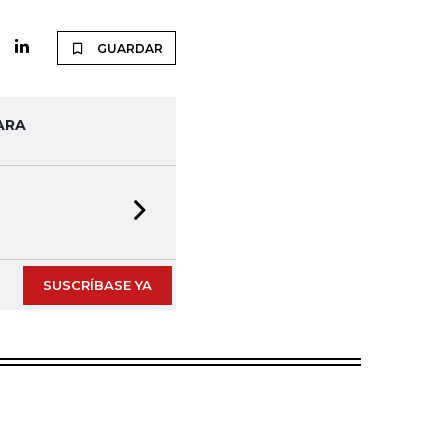
GUARDAR
ARA
Next slide
SUSCRÍBASE YA