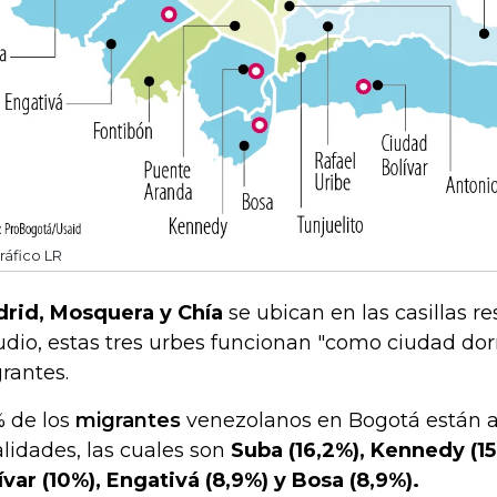
ráfico LR
rid, Mosquera y Chía
se ubican en las casillas re
udio, estas tres urbes funcionan "como ciudad dorm
rantes.
 de los
migrantes
venezolanos en Bogotá están a
alidades, las cuales son
Suba (16,2%), Kennedy (1
ívar (10%), Engativá (8,9%) y Bosa (8,9%).