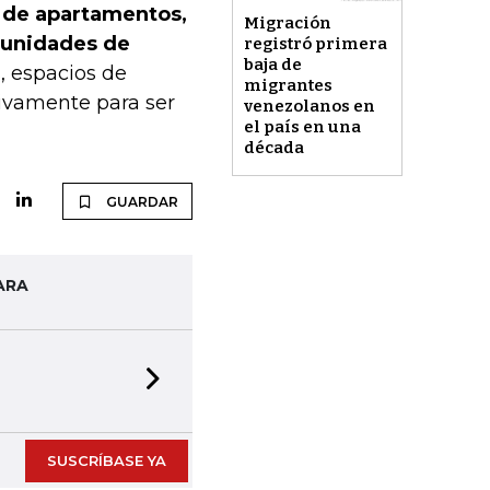
s de apartamentos,
Migración
 unidades de
registró primera
baja de
, espacios de
migrantes
ivamente para ser
venezolanos en
el país en una
década
GUARDAR
ARA
Next slide
SUSCRÍBASE YA