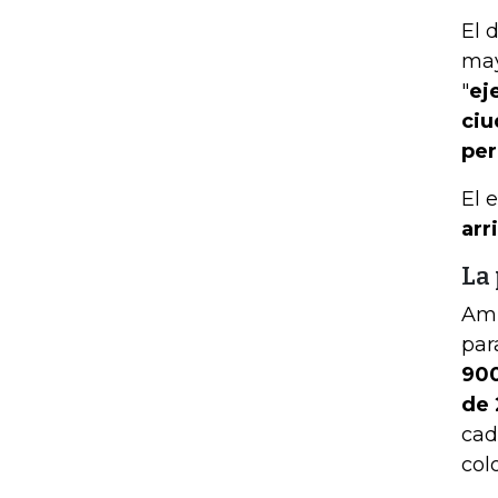
El 
may
"
ej
ciu
per
El 
arr
La
Am
par
900
de 
cad
col