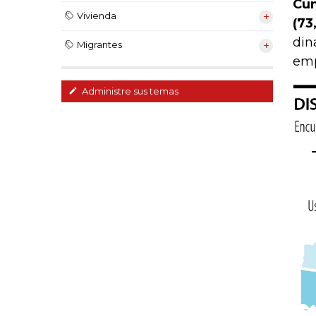
Cun
Vivienda
(73
din
Migrantes
emp
Administre sus temas