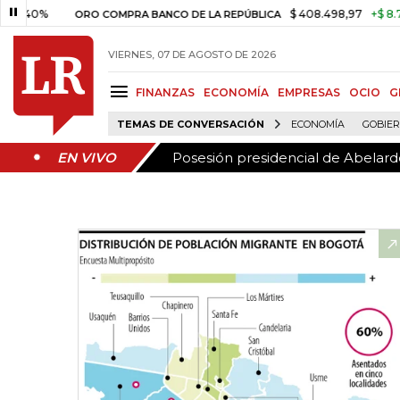
Posesión presidencial de Abelardo
EN VIVO
$ 408.498,97
+$ 8.753,81
+
ORO COMPRA BANCO DE LA REPÚBLICA
VIERNES, 07 DE AGOSTO DE 2026
FINANZAS
ECONOMÍA
EMPRESAS
OCIO
G
TEMAS DE CONVERSACIÓN
ECONOMÍA
GOBIE
Posesión presidencial de Abelardo
EN VIVO