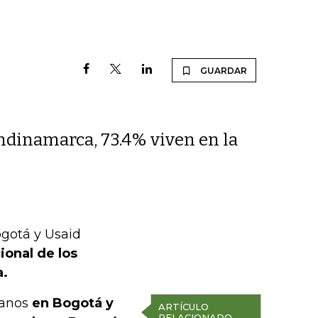
GUARDAR
ndinamarca, 73.4% viven en la
gotá y Usaid
ional de los
a.
lanos
en Bogotá y
ARTÍCULO
RELACIONADO