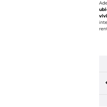
Ade
ubi
viv
int
ren