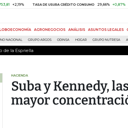
 de la Espriella
2,19%
29,66%
+0,87%
+3,02%
TASA DE USURA CRÉDITO CONSUMO
LOBOECONOMÍA
AGRONEGOCIOS
ANÁLISIS
ASUNTOS LEGALES
RNO NACIONAL
GRUPO ARGOS
ODINSA
HOGAR
GRUPO NUTRESA
A
 de la Espriella
HACIENDA
Suba y Kennedy, las
mayor concentraci