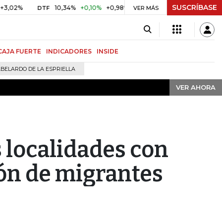
SUSCRÍBASE
VER AHORA
10,34%
+0,10%
+0,98%
$ 416,91
+$ 0,05
+0,01%
DTF
UVR
VER MÁS
CAJA FUERTE
INDICADORES
INSIDE
BELARDO DE LA ESPRIELLA
VER AHORA
 localidades con
ón de migrantes