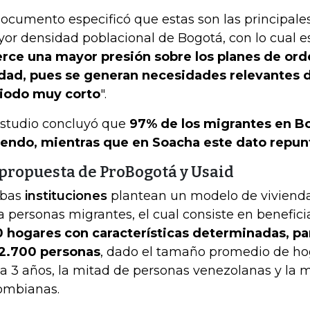
documento especificó que estas son las principales
or densidad poblacional de Bogotá, con lo cual e
erce una mayor presión sobre los planes de or
dad, pues se generan necesidades relevantes d
iodo muy corto
".
estudio concluyó que
97% de los migrantes en Bo
iendo, mientras que en Soacha este dato repun
 propuesta de ProBogotá y Usaid
bas
instituciones
plantean un modelo de vivienda
a personas migrantes, el cual consiste en benefici
 hogares con características determinadas, pa
2.700 personas
, dado el tamaño promedio de ho
a 3 años, la mitad de personas venezolanas y la 
ombianas.