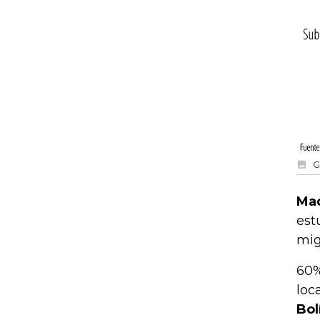
G
Mad
est
mig
60%
loc
Bol