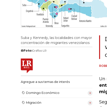
Suba y Kennedy, las localidades con mayor
concentración de migrantes venezolanos
Foto:
Gráfico LR
ROB
Un 
Agregue a sus temas de interés
ent
mig
Domingo Económico
Seg
Migración