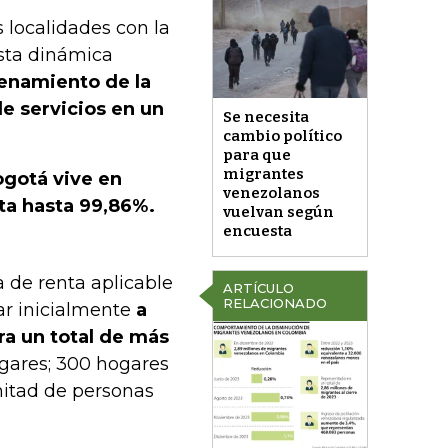
 localidades con la
sta dinámica
denamiento de la
e servicios en un
Se necesita
cambio político
para que
migrantes
gotá vive en
venezolanos
ta hasta 99,86%.
vuelvan según
encuesta
 de renta aplicable
ARTÍCULO
RELACIONADO
ar inicialmente
a
ra un total de más
gares; 300 hogares
mitad de personas