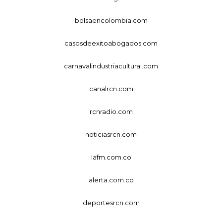
bolsaencolombia.com
casosdeexitoabogados.com
carnavalindustriacultural.com
canalrcn.com
rcnradio.com
noticiasrcn.com
lafm.com.co
alerta.com.co
deportesrcn.com