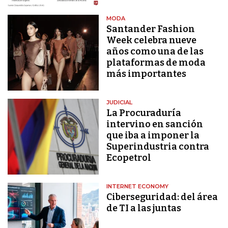
MODA
Santander Fashion
Week celebra nueve
años como una de las
plataformas de moda
más importantes
JUDICIAL
La Procuraduría
intervino en sanción
que iba a imponer la
Superindustria contra
Ecopetrol
INTERNET ECONOMY
Ciberseguridad: del área
de TI a las juntas