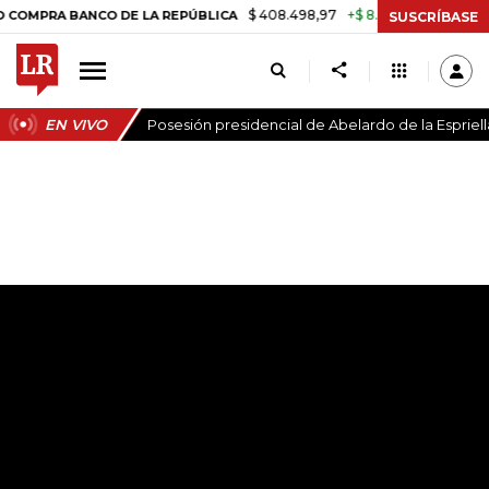
$ 408.498,97
+$ 8.753,81
+2,19%
 BANCO DE LA REPÚBLICA
TASA
SUSCRÍBASE
EN VIVO
Posesión presidencial de Abelardo de la Espriell