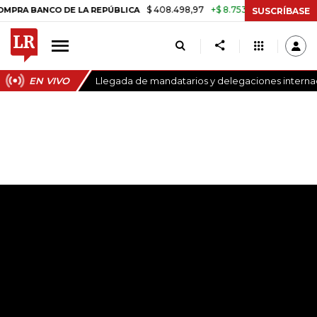
$ 408.498,97
+$ 8.753,81
+2,19%
NCO DE LA REPÚBLICA
TASA DE
SUSCRÍBASE
EN VIVO
Llegada de mandatarios y delegaciones internaci