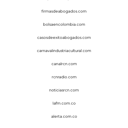
firmasdeabogados.com
bolsaencolombia.com
casosdeexitoabogados.com
carnavalindustriacultural.com
canalrcn.com
rcnradio.com
noticiasrcn.com
lafm.com.co
alerta.com.co