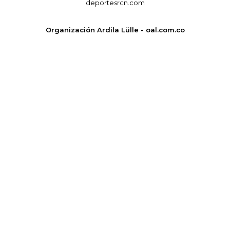
deportesrcn.com
Organización Ardila Lülle - oal.com.co