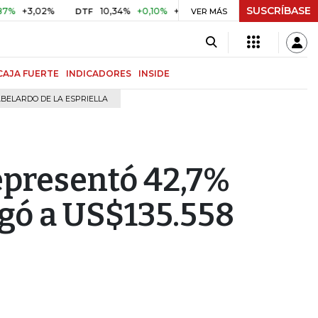
SUSCRÍBASE
3,02%
10,34%
+0,10%
+0,98%
$ 416,91
+$ 0,05
+0,0
DTF
VER MÁS
UVR
CAJA FUERTE
INDICADORES
INSIDE
BELARDO DE LA ESPRIELLA
epresentó 42,7%
legó a US$135.558