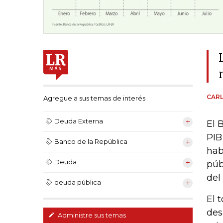
CAR
Agregue a sus temas de interés
Deuda Externa
El 
PIB
Banco de la República
hab
Deuda
púb
del
deuda pública
El 
des
Administre sus temas