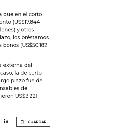
 que en el corto
monto (US$17.844
lones) y otros
plazo, los préstamos
os bonos (US$50.182
a externa del
caso, la de corto
argo plazo fue de
onsables de
sieron US$3.221
GUARDAR