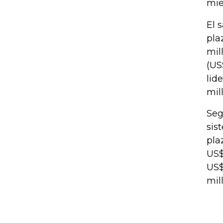
mie
El 
pla
mil
(US
lid
mil
Seg
sis
pla
US$
US$
mil