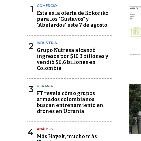
1
COMERCIO
Esta es la oferta de Kokoriko
para los "Gustavos" y
"Abelardos" este 7 de agosto
2
INDUSTRIA
Grupo Nutresa alcanzó
ingresos por $10,3 billones y
vendió $6,6 billones en
Colombia
3
UCRANIA
FT revela cómo grupos
armados colombianos
buscan entrenamiento en
drones en Ucrania
4
ANÁLISIS
Más Hayek, mucho más