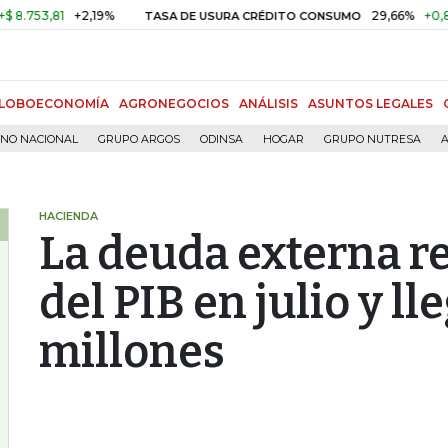
3,81
+2,19%
29,66%
+0,87%
+
TASA DE USURA CRÉDITO CONSUMO
LOBOECONOMÍA
AGRONEGOCIOS
ANÁLISIS
ASUNTOS LEGALES
RNO NACIONAL
GRUPO ARGOS
ODINSA
HOGAR
GRUPO NUTRESA
A
HACIENDA
La deuda externa r
del PIB en julio y l
millones