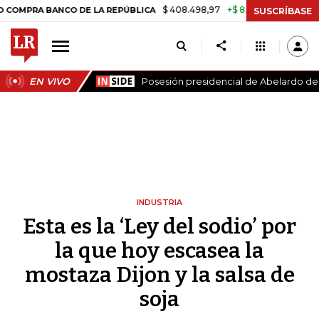
$ 408.498,97
+$ 8.753,81
+2,19%
 BANCO DE LA REPÚBLICA
TASA
SUSCRÍBASE
EN VIVO
Posesión presidencial de Abelardo de l
INDUSTRIA
Esta es la ‘Ley del sodio’ por
la que hoy escasea la
mostaza Dijon y la salsa de
soja