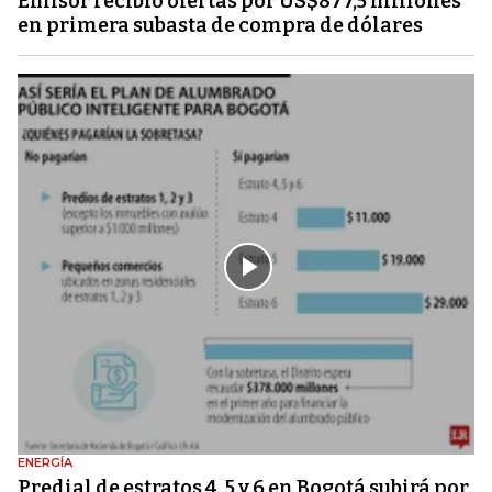
Emisor recibió ofertas por US$877,5 millones
en primera subasta de compra de dólares
ENERGÍA
Predial de estratos 4, 5 y 6 en Bogotá subirá por