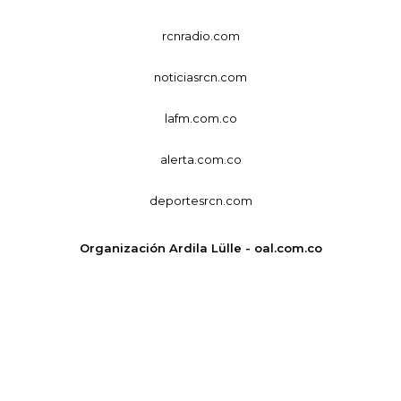
rcnradio.com
noticiasrcn.com
lafm.com.co
alerta.com.co
deportesrcn.com
Organización Ardila Lülle - oal.com.co