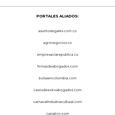
PORTALES ALIADOS:
asuntoslegales.com.co
agronegocios.co
empresas.larepublica.co
firmasdeabogados.com
bolsaencolombia.com
casosdeexitoabogados.com
carnavalindustriacultural.com
canalrcn.com