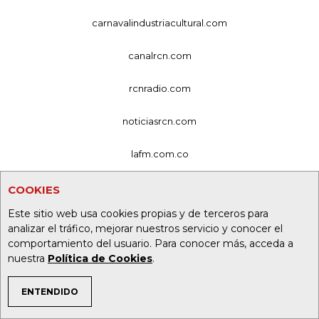
carnavalindustriacultural.com
canalrcn.com
rcnradio.com
noticiasrcn.com
lafm.com.co
alerta.com.co
COOKIES
Este sitio web usa cookies propias y de terceros para
deportesrcn.com
analizar el tráfico, mejorar nuestros servicio y conocer el
comportamiento del usuario. Para conocer más, acceda a
Organización Ardila Lülle - oal.com.co
nuestra
Política de Cookies
.
ENTENDIDO
TEMAS DE INTERÉS