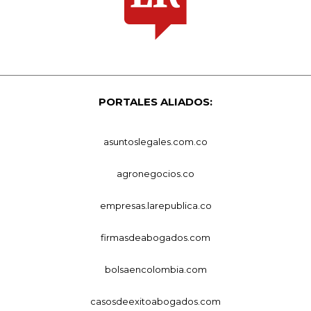
PORTALES ALIADOS:
asuntoslegales.com.co
agronegocios.co
empresas.larepublica.co
firmasdeabogados.com
bolsaencolombia.com
casosdeexitoabogados.com