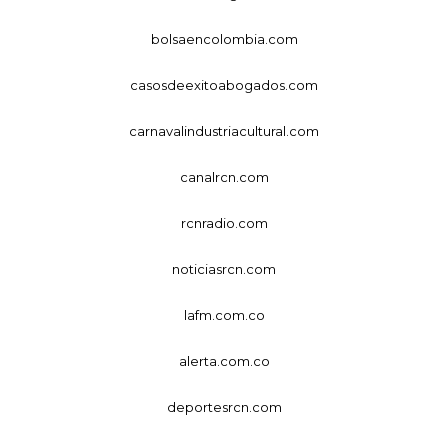
bolsaencolombia.com
casosdeexitoabogados.com
carnavalindustriacultural.com
canalrcn.com
rcnradio.com
noticiasrcn.com
lafm.com.co
alerta.com.co
deportesrcn.com