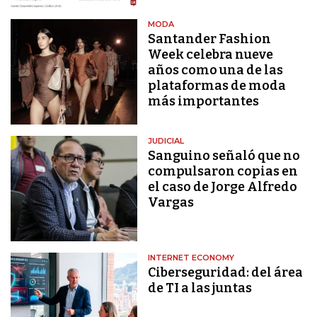
MODA
Santander Fashion
Week celebra nueve
años como una de las
plataformas de moda
más importantes
JUDICIAL
Sanguino señaló que no
compulsaron copias en
el caso de Jorge Alfredo
Vargas
INTERNET ECONOMY
Ciberseguridad: del área
de TI a las juntas