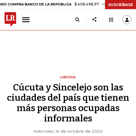
$ 408.498,97
+$ 8.753,81
+2,19%
PRA BANCO DE LA REPÚBLICA
TA
SUSCRÍBASE
LABORAL
Cúcuta y Sincelejo son las
ciudades del país que tienen
más personas ocupadas
informales
miércoles, 14 de octubre de 2020