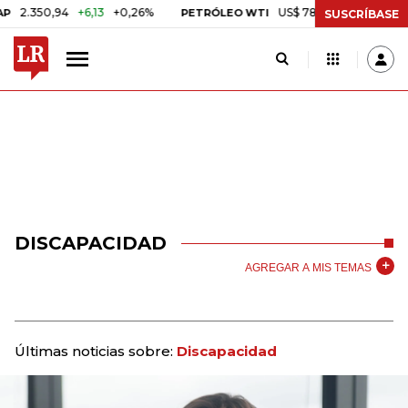
50,94
+6,13
+0,26%
US$ 78,01
US$ 2,92
+3,89%
PETRÓLEO WTI
SUSCRÍBASE
DISCAPACIDAD
AGREGAR A MIS TEMAS
Últimas noticias sobre:
Discapacidad