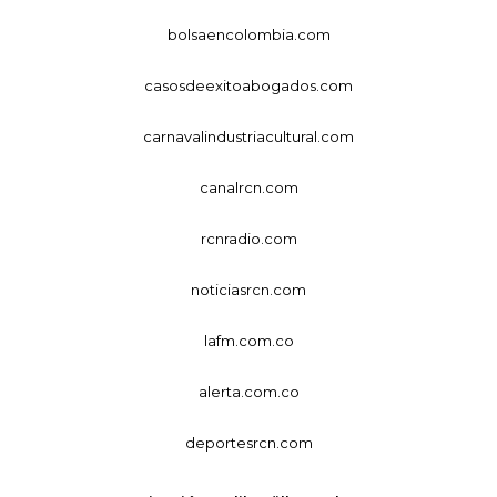
bolsaencolombia.com
casosdeexitoabogados.com
carnavalindustriacultural.com
canalrcn.com
rcnradio.com
noticiasrcn.com
lafm.com.co
alerta.com.co
deportesrcn.com